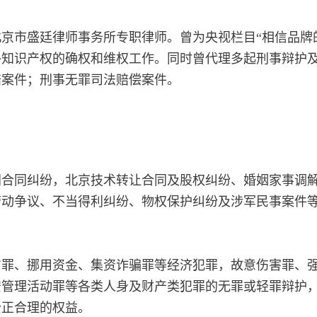
京市盛廷律师事务所专职律师。曾为央视栏目“相信品牌
外知识产权的确权和维权工作。同时曾代理多起刑事辩护
赔案件；刑事无罪司法赔偿案件。
同合同纠纷，北京技术转让合同及股权纠纷、婚姻家事调
劳动争议、不当得利纠纷、物权保护纠纷及涉军民事案件
占罪、挪用资金、集资诈骗罪等经济犯罪，故意伤害罪、
安管理活动罪等各类人身及财产类犯罪的无罪或轻罪辩护
公正合理的权益。