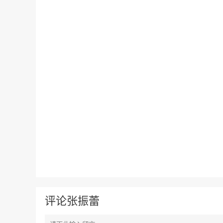
评论张振蕾