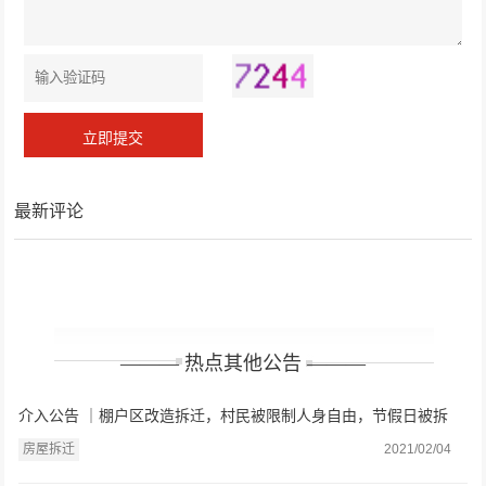
最新评论
——— 热点其他公告 ———
介入公告 ｜棚户区改造拆迁，村民被限制人身自由，节假日被拆
房？
房屋拆迁
2021/02/04