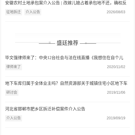
安徽农村土地承包案介入公告 | 改嫁儿媳占着承包地不还，确权反
被多认3.1亩？盛廷律师介入维权
征地拆迁
介入公告
2026/08/03
——— 盛廷推荐 ———
毕文强律师来了：中央12台社会与法在线直播《我想住在自个儿
家》
律师来了
2020/11/02
地下车库归属于全体业主吗？自然资源部关于城镇住宅小区地下车
位（库）确权登记若干问题的意见（征求意见稿）》研讨会在盛廷
研讨会
2019/11/06
律师事务所举办
河北省邯郸市肥乡区拆迁补偿案件介入公告
介入公告
2019/09/19