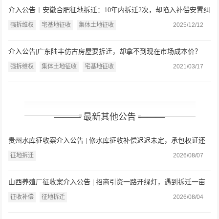
介入公告︱安徽合肥征地拆迁：10年内拆迁2次，却陷入补偿安置纠
纷
强拆维权
宅基地征收
集体土地征收
2025/12/12
介入公告|广东陆丰仿古房屋要拆迁，却拿不到现在市场成本价？
强拆维权
集体土地征收
宅基地征收
2021/03/17
——— 最新其他公告 ———
贵州水库征收案介入公告 | 修水库征收补偿迟迟未定，承包权证还
遭撤销？贵州父女委托盛廷律师维权
征地拆迁
2026/08/07
山西养殖厂征收案介入公告 | 招商引资一路开绿灯，遇到拆迁一亩
就只给三万九？山西养殖户委托盛廷律师介入
征收补偿
征地拆迁
2026/08/04