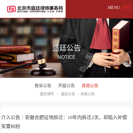
MENU
盛廷公告
NOTICE
胜诉公告
开庭公告
其他公告
盛廷律所
>
盛廷公告
>
其他公告
介入公告︱安徽合肥征地拆迁：10年内拆迁2次，却陷入补偿
安置纠纷