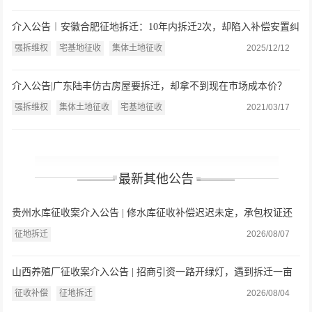
介入公告︱安徽合肥征地拆迁：10年内拆迁2次，却陷入补偿安置纠
纷
强拆维权
宅基地征收
集体土地征收
2025/12/12
介入公告|广东陆丰仿古房屋要拆迁，却拿不到现在市场成本价？
强拆维权
集体土地征收
宅基地征收
2021/03/17
——— 最新其他公告 ———
贵州水库征收案介入公告 | 修水库征收补偿迟迟未定，承包权证还
遭撤销？贵州父女委托盛廷律师维权
征地拆迁
2026/08/07
山西养殖厂征收案介入公告 | 招商引资一路开绿灯，遇到拆迁一亩
就只给三万九？山西养殖户委托盛廷律师介入
征收补偿
征地拆迁
2026/08/04