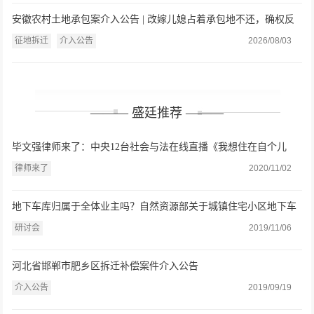
安徽农村土地承包案介入公告 | 改嫁儿媳占着承包地不还，确权反
被多认3.1亩？盛廷律师介入维权
征地拆迁
介入公告
2026/08/03
——— 盛廷推荐 ———
毕文强律师来了：中央12台社会与法在线直播《我想住在自个儿
家》
律师来了
2020/11/02
地下车库归属于全体业主吗？自然资源部关于城镇住宅小区地下车
位（库）确权登记若干问题的意见（征求意见稿）》研讨会在盛廷
研讨会
2019/11/06
律师事务所举办
河北省邯郸市肥乡区拆迁补偿案件介入公告
介入公告
2019/09/19