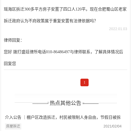
瑶海区拆迁300多平方房子安置了四口人120平。现在合肥蜀山区老家
拆迁政府认为不府政策属于重复安置有法律依据吗？
2022.01.03
律师回复：
您好 拨打盛廷律所电话010-86486497与律师联系，了解具体情况后
回复您
1
——— 热点其他公告 ———
介入公告 ｜棚户区改造拆迁，村民被限制人身自由，节假日被拆
房？
房屋拆迁
2021/02/04