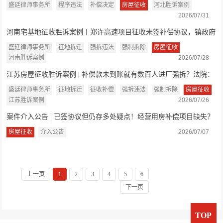
违法，撤销...
盛廷律师事务所
程序违法
补偿决定
房屋征收
河北胜诉案例
2026/07/31
河南宅基地征收胜诉案例丨郑许高速项目征收未签补偿协议，镇政府
强拆行为被...
盛廷律师事务所
征地拆迁
强拆违法
强制拆除
房屋征收
河南胜诉案例
2026/07/28
江苏房屋征收胜诉案例 | 补偿款未到账就有数百人进厂强拆？法院：
明显不属于...
盛廷律师事务所
征地拆迁
征收补偿
强拆违法
强制拆除
房屋征收
江苏胜诉案例
2026/07/26
案件介入公告 | 已签协议但仍存多处疑点！经营用房补偿项目缺失？
湖南三姐妹...
房屋征收
介入公告
2026/07/07
上一页
1
2
3
4
5
6
下一页
TOP