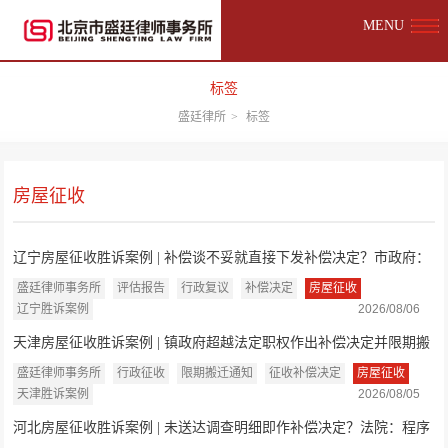
MENU
标签
盛廷律所
>
标签
房屋征收
辽宁房屋征收胜诉案例 | 补偿谈不妥就直接下发补偿决定？市政府：
认定事实不...
盛廷律师事务所
评估报告
行政复议
补偿决定
房屋征收
辽宁胜诉案例
2026/08/06
天津房屋征收胜诉案例 | 镇政府超越法定职权作出补偿决定并限期搬
迁，法院判...
盛廷律师事务所
行政征收
限期搬迁通知
征收补偿决定
房屋征收
天津胜诉案例
2026/08/05
河北房屋征收胜诉案例 | 未送达调查明细即作补偿决定？法院：程序