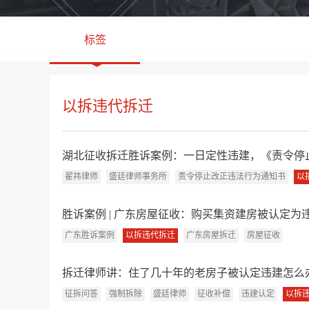
标签
以拆违代拆迁
湖北征收拆迁胜诉案例：一日定性违建，《责令停止
翟祎律师
盛廷律师事务所
责令停止改正违法行为通知书
以
胜诉案例 | 广东房屋征收：购买集资建房被认定为违
广东胜诉案例
以拆违代拆迁
广东房屋拆迁
房屋征收
拆迁律师讲：住了几十年的老房子被认定违建怎么办？
征拆问答
强制拆除
盛廷律师
征收补偿
违建认定
以拆