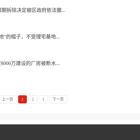
期拆除决定被区政府依法撤...
地”的帽子，不受理宅基地...
000万建设的厂房被断水...
上一页
1
2
3
下一页