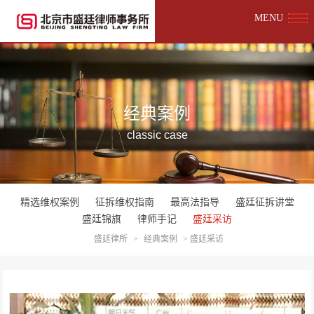
MENU
经典案例
classic case
精选维权案例
征拆维权指南
最高法指导
盛廷征拆讲堂
盛廷锦旗
律师手记
盛廷采访
盛廷律所
>
经典案例
>
盛廷采访