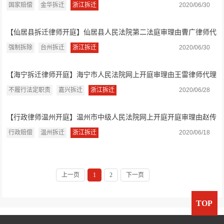
师、龚鹏菲律...
国家赔偿
金华拆迁
浙江拆迁
2020/06/30
【仙居县拆迁律师开庭】仙居县人民法院第二法庭审理由曹广律师代
理的强制拆...
强制拆除
台州拆迁
浙江拆迁
2020/06/30
【海宁拆迁律师开庭】海宁市人民法院网上开庭审理由王雷律师代理
的不履行法...
不履行法定职责
嘉兴拆迁
浙江拆迁
2020/06/28
【行政律师温州开庭】温州市中级人民法院网上开庭开庭审理由赵传
学律师、赵...
行政赔偿
温州拆迁
浙江拆迁
2020/06/18
上一页
1
2
下一页
TOP