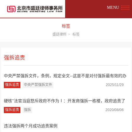
MENU
标签
盛廷律所
>
标签
强拆追责
中央严禁强拆文件，条例，规定全文--这是不是对付强拆最有效的办
法？
强拆追责
中央严禁强拆文件
2025/11/29
硬核”法官当庭怒斥政府不作为Ⅰ：开发商强拆一栋楼，政府追责了
吗？
强拆追责
强拆
2020/08/06
违法强拆两个月成功追责案例