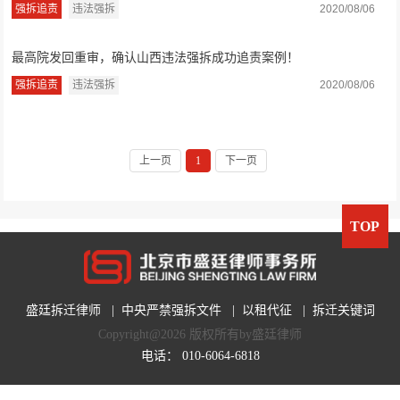
强拆追责
违法强拆
2020/08/06
最高院发回重审，确认山西违法强拆成功追责案例！
强拆追责
违法强拆
2020/08/06
上一页
1
下一页
TOP
盛廷拆迁律师
|
中央严禁强拆文件
|
以租代征
|
拆迁关键词
Copyright@2026 版权所有by盛廷律师
电话：
010-6064-6818