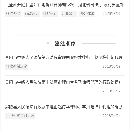
【盛廷开庭】盛廷征地拆迁律师刘少松：河北省司法厅 履行安置补
偿职责案开庭公告（2026.8.7）
征收补偿
行政诉讼
征地拆迁
开庭公告
盛廷律师
2026/08/06
——— 盛廷推荐 ———
贵阳市中级人民法院第九法庭审理由翟根才律师、赵凤梅律师代理
的征收补偿决定一案
征收补偿决定
2018/05/09
贵阳市中级人民法院第十法庭审理由兰希飞律师代理的行政处罚纠
纷一案
2018/05/02
鄢陵县人民法院行政庭审理由赵传学律师、李丹阳律师代理的确认
强拆违法一案
土地租赁合同纠纷
2018/04/24