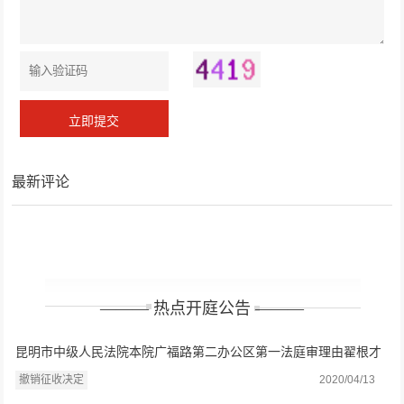
最新评论
——— 热点开庭公告 ———
昆明市中级人民法院本院广福路第二办公区第一法庭审理由翟根才
律师、马律师代理的撤销征收决定一审案件一案
撤销征收决定
2020/04/13