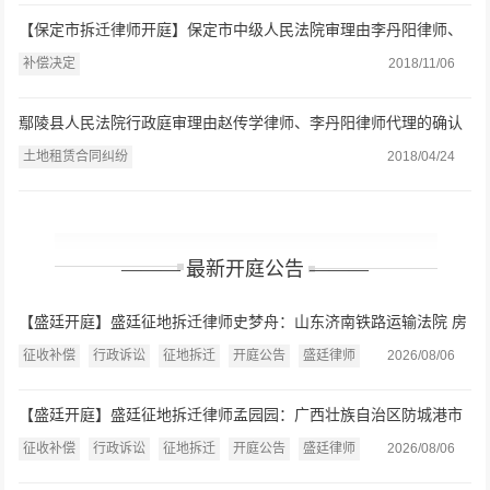
【保定市拆迁律师开庭】保定市中级人民法院审理由李丹阳律师、
赵凤梅律师代理的补偿决定一案
补偿决定
2018/11/06
鄢陵县人民法院行政庭审理由赵传学律师、李丹阳律师代理的确认
强拆违法一案
土地租赁合同纠纷
2018/04/24
——— 最新开庭公告 ———
【盛廷开庭】盛廷征地拆迁律师史梦舟：山东济南铁路运输法院 房
屋征收补偿决定案开庭公告（2026.8.7）
征收补偿
行政诉讼
征地拆迁
开庭公告
盛廷律师
2026/08/06
【盛廷开庭】盛廷征地拆迁律师孟园园：广西壮族自治区防城港市
中级人民法院 房屋征收或征用补偿、行政赔偿案开庭公告
征收补偿
行政诉讼
征地拆迁
开庭公告
盛廷律师
2026/08/06
（2026.8.7）