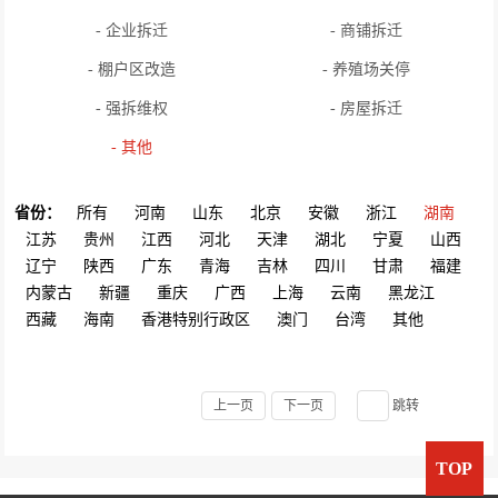
- 企业拆迁
- 商铺拆迁
- 棚户区改造
- 养殖场关停
- 强拆维权
- 房屋拆迁
- 其他
省份：
所有
河南
山东
北京
安徽
浙江
湖南
江苏
贵州
江西
河北
天津
湖北
宁夏
山西
辽宁
陕西
广东
青海
吉林
四川
甘肃
福建
内蒙古
新疆
重庆
广西
上海
云南
黑龙江
西藏
海南
香港特别行政区
澳门
台湾
其他
上一页
下一页
跳转
TOP