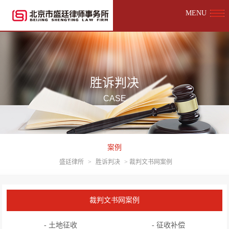
MENU
胜诉判决
CASE
案例
盛廷律所
>
胜诉判决
>
裁判文书网案例
裁判文书网案例
- 土地征收
- 征收补偿