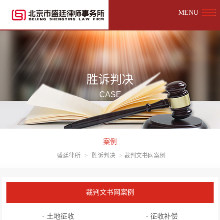
MENU
胜诉判决
CASE
案例
盛廷律所
>
胜诉判决
>
裁判文书网案例
裁判文书网案例
- 土地征收
- 征收补偿