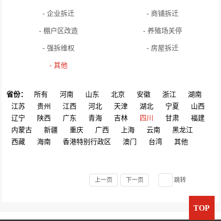
- 企业拆迁
- 商铺拆迁
- 棚户区改造
- 养殖场关停
- 强拆维权
- 房屋拆迁
- 其他
省份：
所有
河南
山东
北京
安徽
浙江
湖南
江苏
贵州
江西
河北
天津
湖北
宁夏
山西
辽宁
陕西
广东
青海
吉林
四川
甘肃
福建
内蒙古
新疆
重庆
广西
上海
云南
黑龙江
西藏
海南
香港特别行政区
澳门
台湾
其他
上一页
下一页
跳转
TOP