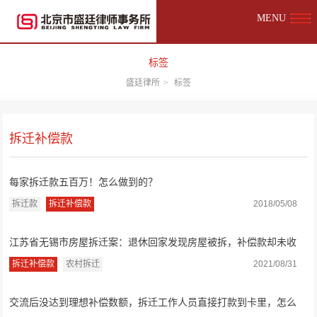
MENU
标签
盛廷律所
>
标签
拆迁补偿款
每家拆迁款五百万！怎么做到的？
拆迁款
拆迁补偿款
2018/05/08
江苏省无锡市房屋拆迁案：退休回家发现房屋被拆，补偿款却未收
到，盛廷律师...
拆迁补偿款
农村拆迁
2021/08/31
交流后没达到理想补偿数额，拆迁工作人员直接打款到卡里，怎么