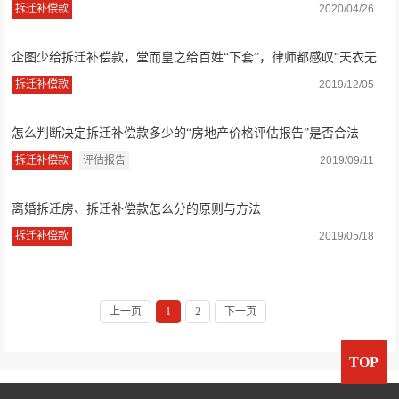
办？
拆迁补偿款
2020/04/26
企图少给拆迁补偿款，堂而皇之给百姓“下套”，律师都感叹“天衣无
缝”
拆迁补偿款
2019/12/05
怎么判断决定拆迁补偿款多少的“房地产价格评估报告”是否合法
拆迁补偿款
评估报告
2019/09/11
离婚拆迁房、拆迁补偿款怎么分的原则与方法
拆迁补偿款
2019/05/18
上一页
1
2
下一页
TOP