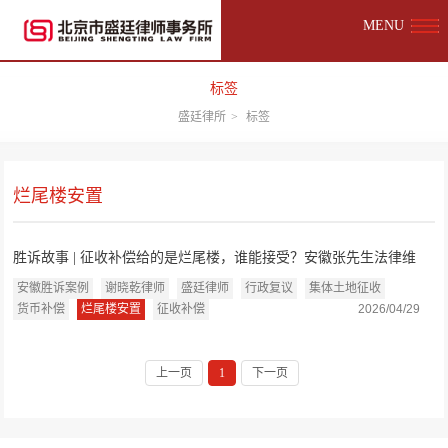
MENU
标签
盛廷律所
>
标签
烂尾楼安置
胜诉故事 | 征收补偿给的是烂尾楼，谁能接受？安徽张先生法律维
权，盛廷律师...
安徽胜诉案例
谢晓乾律师
盛廷律师
行政复议
集体土地征收
货币补偿
烂尾楼安置
征收补偿
2026/04/29
上一页
1
下一页