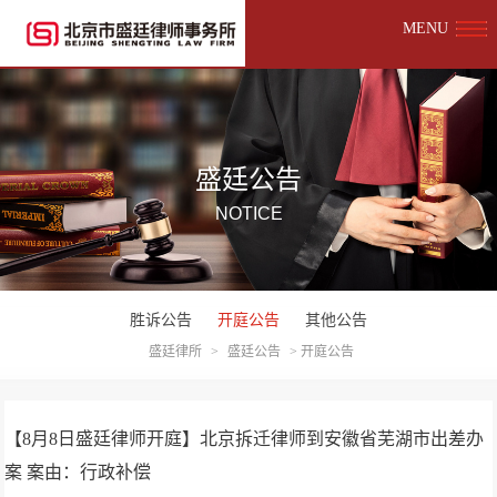
MENU
盛廷公告
NOTICE
胜诉公告
开庭公告
其他公告
盛廷律所
>
盛廷公告
>
开庭公告
【8月8日盛廷律师开庭】北京拆迁律师到安徽省芜湖市出差办
案 案由：行政补偿