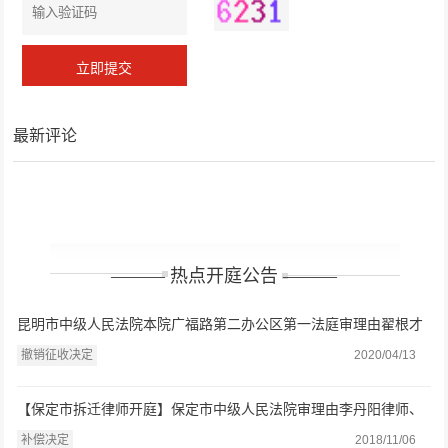
最新评论
——— 热点开庭公告 ———
昆明市中级人民法院本院广福路第二办公区第一法庭审理由翟根才
律师、马律师代理的撤销征收决定一审案件一案
撤销征收决定
2020/04/13
【保定市拆迁律师开庭】保定市中级人民法院审理由李丹阳律师、
赵凤梅律师代理的补偿决定一案
补偿决定
2018/11/06