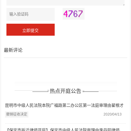
最新评论
——— 热点开庭公告 ———
昆明市中级人民法院本院广福路第二办公区第一法庭审理由翟根才
律师、马律师代理的撤销征收决定一审案件一案
撤销征收决定
2020/04/13
【保定市拆迁律师开庭】保定市中级人民法院审理由李丹阳律师、