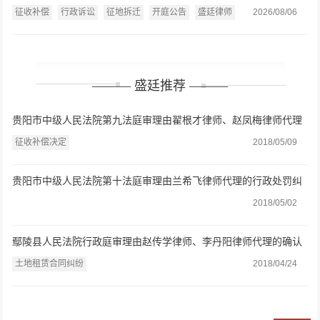
偿职责案开庭公告（2026.8.7）
征收补偿
行政诉讼
征地拆迁
开庭公告
盛廷律师
2026/08/06
——— 盛廷推荐 ———
贵阳市中级人民法院第九法庭审理由翟根才律师、赵凤梅律师代理
的征收补偿决定一案
征收补偿决定
2018/05/09
贵阳市中级人民法院第十法庭审理由兰希飞律师代理的行政处罚纠
纷一案
2018/05/02
鄢陵县人民法院行政庭审理由赵传学律师、李丹阳律师代理的确认
强拆违法一案
土地租赁合同纠纷
2018/04/24