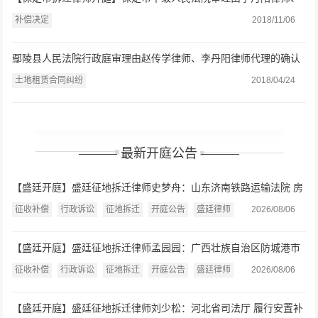
赵凤梅律师代理的补偿决定一案
补偿决定
2018/11/06
鄢陵县人民法院行政庭审理由赵传学律师、李丹阳律师代理的确认
强拆违法一案
土地租赁合同纠纷
2018/04/24
——— 最新开庭公告 ———
【盛廷开庭】盛廷征地拆迁律师史梦舟：山东济南铁路运输法院 房
屋征收补偿决定案开庭公告（2026.8.7）
征收补偿
行政诉讼
征地拆迁
开庭公告
盛廷律师
2026/08/06
【盛廷开庭】盛廷征地拆迁律师孟园园：广西壮族自治区防城港市
中级人民法院 房屋征收或征用补偿、行政赔偿案开庭公告
征收补偿
行政诉讼
征地拆迁
开庭公告
盛廷律师
2026/08/06
（2026.8.7）
【盛廷开庭】盛廷征地拆迁律师刘少松：河北省司法厅 履行安置补