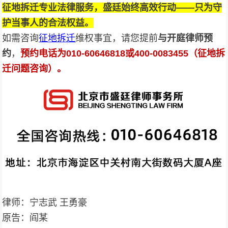
征地拆迁专业法律服务，盛廷始终高效行动——只为守
护当事人的合法权益。
如需咨询
征地拆迁
维权事宜，请您提前
与开庭律师预
约
，
预约电话为010-
60646818
或400-0083455（征地拆
迁问题咨询）。
律师：宁志武 王勇豪
原告：阎某