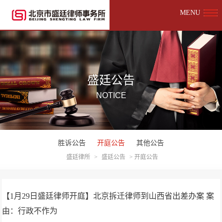
MENU
盛廷公告
NOTICE
胜诉公告
开庭公告
其他公告
盛廷律所
>
盛廷公告
>
开庭公告
【1月29日盛廷律师开庭】北京拆迁律师到山西省出差办案 案
由：行政不作为