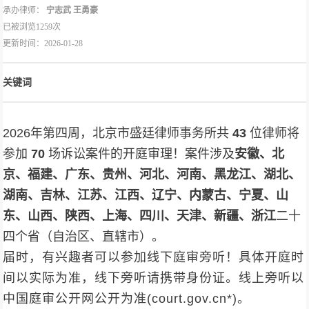
承办律师：
宁志武
王勇豪
已被浏览1259次
更新时间：2026-01-28
关键词
2026年第四周，北京市盛廷律师事务所共
43
位律师将
参加
70
场诉讼案件的开庭审理！案件涉及
安徽、北
京、福建、广东、贵州、河北、河南、黑龙江、湖北、
湖南、吉林、江苏、江西、辽宁、内蒙古、宁夏、山
东、山西、陕西、上海、四川、天津、新疆、浙江
二十
四个省（自治区、直辖市）。
届时，有兴趣者可以参加线下庭审旁听！具体开庭时
间以实际为准，线下旁听请携带身份证。线上旁听以
中国庭审公开网公开为准(court.gov.cn*)。