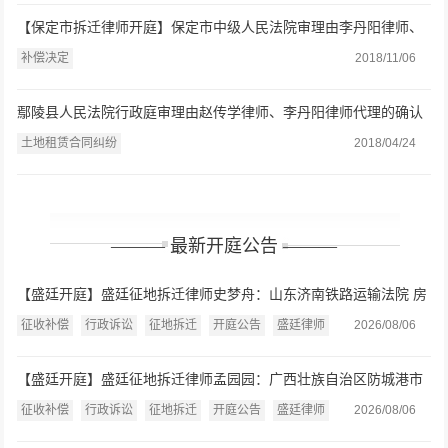
【保定市拆迁律师开庭】保定市中级人民法院审理由李丹阳律师、
赵凤梅律师代理的补偿决定一案
补偿决定
2018/11/06
鄢陵县人民法院行政庭审理由赵传学律师、李丹阳律师代理的确认
强拆违法一案
土地租赁合同纠纷
2018/04/24
——— 最新开庭公告 ———
【盛廷开庭】盛廷征地拆迁律师史梦舟：山东济南铁路运输法院 房
屋征收补偿决定案开庭公告（2026.8.7）
征收补偿
行政诉讼
征地拆迁
开庭公告
盛廷律师
2026/08/06
【盛廷开庭】盛廷征地拆迁律师孟园园：广西壮族自治区防城港市
中级人民法院 房屋征收或征用补偿、行政赔偿案开庭公告
征收补偿
行政诉讼
征地拆迁
开庭公告
盛廷律师
2026/08/06
（2026.8.7）