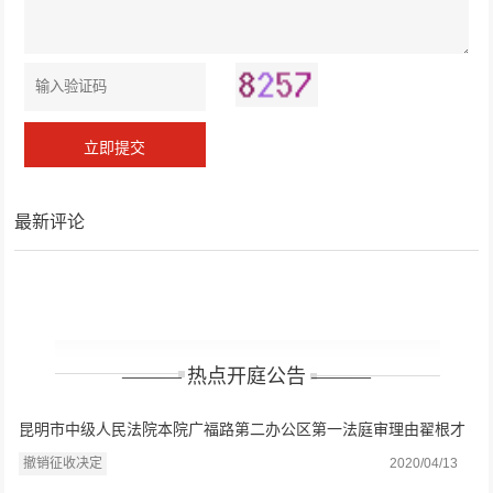
最新评论
——— 热点开庭公告 ———
昆明市中级人民法院本院广福路第二办公区第一法庭审理由翟根才
律师、马律师代理的撤销征收决定一审案件一案
撤销征收决定
2020/04/13