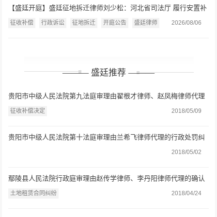
【盛廷开庭】盛廷征地拆迁律师刘少松：河北省司法厅 履行安置补
偿职责案开庭公告（2026.8.7）
征收补偿
行政诉讼
征地拆迁
开庭公告
盛廷律师
2026/08/06
——— 盛廷推荐 ———
贵阳市中级人民法院第九法庭审理由翟根才律师、赵凤梅律师代理
的征收补偿决定一案
征收补偿决定
2018/05/09
贵阳市中级人民法院第十法庭审理由兰希飞律师代理的行政处罚纠
纷一案
2018/05/02
鄢陵县人民法院行政庭审理由赵传学律师、李丹阳律师代理的确认
强拆违法一案
土地租赁合同纠纷
2018/04/24