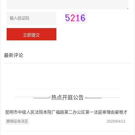
最新评论
——— 热点开庭公告 ———
昆明市中级人民法院本院广福路第二办公区第一法庭审理由翟根才
律师、马律师代理的撤销征收决定一审案件一案
撤销征收决定
2020/04/13