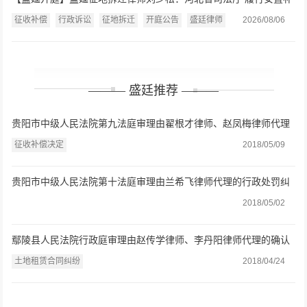
偿职责案开庭公告（2026.8.7）
征收补偿
行政诉讼
征地拆迁
开庭公告
盛廷律师
2026/08/06
——— 盛廷推荐 ———
贵阳市中级人民法院第九法庭审理由翟根才律师、赵凤梅律师代理
的征收补偿决定一案
征收补偿决定
2018/05/09
贵阳市中级人民法院第十法庭审理由兰希飞律师代理的行政处罚纠
纷一案
2018/05/02
鄢陵县人民法院行政庭审理由赵传学律师、李丹阳律师代理的确认
强拆违法一案
土地租赁合同纠纷
2018/04/24