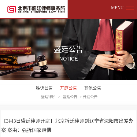
MENU
盛廷公告
NOTICE
胜诉公告
开庭公告
其他公告
盛廷律所
>
盛廷公告
>
开庭公告
【3月3日盛廷律师开庭】北京拆迁律师到辽宁省沈阳市出差办
案 案由：强拆国家赔偿