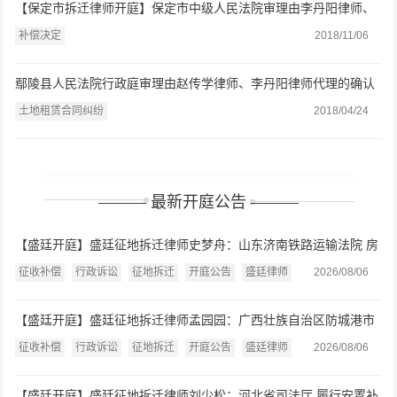
【保定市拆迁律师开庭】保定市中级人民法院审理由李丹阳律师、
赵凤梅律师代理的补偿决定一案
补偿决定
2018/11/06
鄢陵县人民法院行政庭审理由赵传学律师、李丹阳律师代理的确认
强拆违法一案
土地租赁合同纠纷
2018/04/24
——— 最新开庭公告 ———
【盛廷开庭】盛廷征地拆迁律师史梦舟：山东济南铁路运输法院 房
屋征收补偿决定案开庭公告（2026.8.7）
征收补偿
行政诉讼
征地拆迁
开庭公告
盛廷律师
2026/08/06
【盛廷开庭】盛廷征地拆迁律师孟园园：广西壮族自治区防城港市
中级人民法院 房屋征收或征用补偿、行政赔偿案开庭公告
征收补偿
行政诉讼
征地拆迁
开庭公告
盛廷律师
2026/08/06
（2026.8.7）
【盛廷开庭】盛廷征地拆迁律师刘少松：河北省司法厅 履行安置补