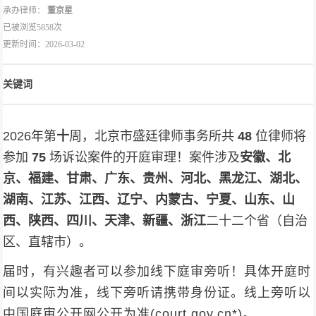
承办律师：
董京星
已被浏览5858次
更新时间：2026-03-02
关键词
2026年第
十
周，北京市盛廷律师事务所共
48
位律师将
参加
75
场诉讼案件的开庭审理！案件涉及
安徽、北
京、福建、甘肃、广东、贵州、河北、黑龙江、湖北、
湖南、江苏、江西、辽宁、内蒙古、宁夏、山东、山
西、陕西、四川、天津、新疆、浙江
二十二个省（自治
区、直辖市）。
届时，有兴趣者可以参加线下庭审旁听！具体开庭时
间以实际为准，线下旁听请携带身份证。线上旁听以
中国庭审公开网公开为准(court.gov.cn*)。