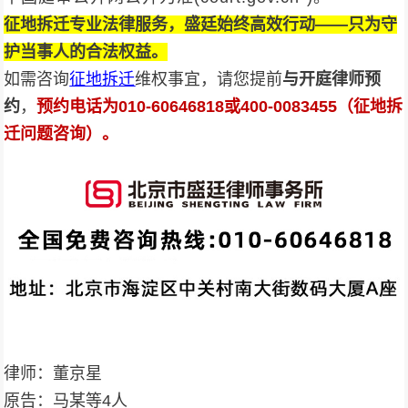
征地拆迁专业法律服务，盛廷始终高效行动——只为守
护当事人的合法权益。
如需咨询
征地拆迁
维权事宜，请您提前
与开庭律师预
约
，
预约电话为010-
60646818
或400-0083455（征地拆
迁问题咨询）。
律师：董京星
原告：马某等4人