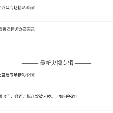
目之盛廷专场精彩瞬间！
受拆迁律师办案实录
——— 最新央视专辑 ———
目之盛廷专场精彩瞬间！
难收回，数百万拆迁款被人领走，如何争取？