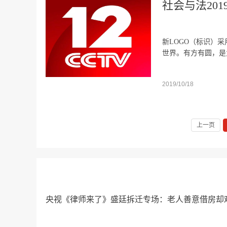
社会与法20
新LOGO（标识）
世界。有方有圆，是
2019/10/18
上一页
央视《律师来了》盛廷拆迁专场：老人善意借房却