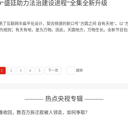
19“盛廷助力法治建设进程”全集全新升级
采用了互联网半扁平化设计，契合频道的新口号“方圆之间 自有天地”。以“
为规则；有天有地，是为万物。因此，天圆地方，万物生长。全新节目包装
1
2
3
4
5
下一页
跳转
——— 热点央视专辑 ———
难收回，数百万拆迁款被人领走，如何争取？