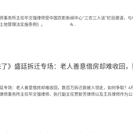
师事务所主任毕文强律师受中国农影新闻中心“三农三人谈”栏目邀请，
的《土地管理法实施条例》。 &...
了》盛廷拆迁专场：老人善意借房却难收回，数
专场：老人善意借房却难收回，数百万拆迁款被人领走，如何争取？4月3日晚
律师事务所主任毕文强律师、执行副主任贾新芳律师以及王兵律师作为公益