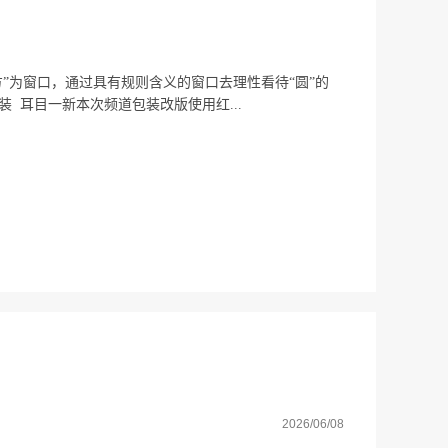
方”为窗口，通过具有规则含义的窗口去理性看待“圆”的
 耳目一新本次频道包装改版使用红...
2026/06/08