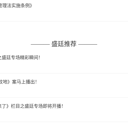
管理法实施条例》
——— 盛廷推荐 ———
目之盛廷专场精彩瞬间！
坟地》案马上播出！
师来了》栏目之盛廷专场即将开播！