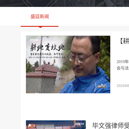
盛廷新闻
【耕
201
会与法
家房...
2026/0
毕文强律师