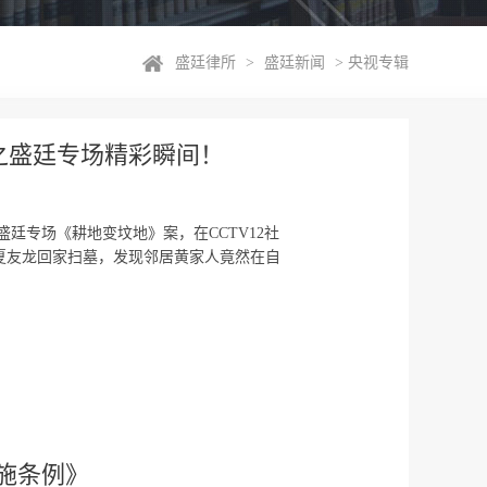
盛廷律所
>
盛廷新闻
>
央视专辑
目之盛廷专场精彩瞬间！
的盛廷专场《耕地变坟地》案，在CCTV12社
，夏友龙回家扫墓，发现邻居黄家人竟然在自
实施条例》