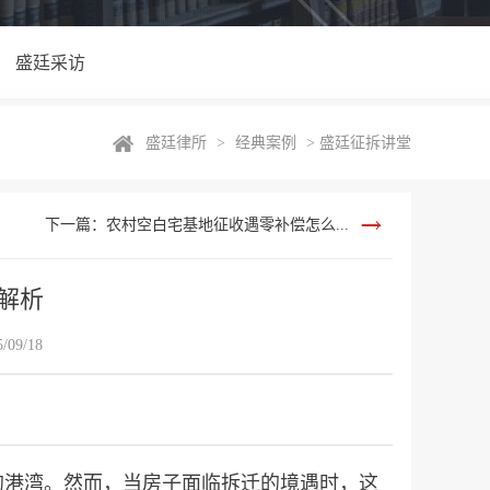
盛廷采访
盛廷律所
>
经典案例
>
盛廷征拆讲堂
下一篇：农村空白宅基地征收遇零补偿怎么...
解析
09/18
的港湾。然而，当房子面临拆迁的境遇时，这