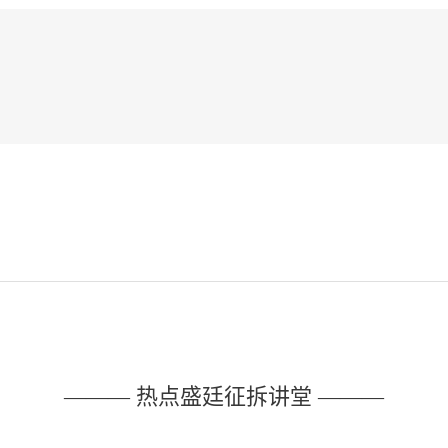
——— 热点盛廷征拆讲堂 ———