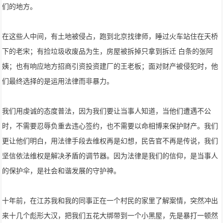
们的地方。
在这些人中间，有土地被侵占，跑到北京找律师，睡过火车站住在天桥
下的老宋；有捡垃圾收废品为生，房屋被拆掉只拿到拆迁 白条的张阿
姨；也有响应地方招商引资投资建厂的王老板；面对财产被侵犯时，他
们最终选择的是运用法律而非暴力。
我们用虔诚的态度普法，因为我们要让当事人知道，当他们遭遇不公
时，不需要忍辱负重去违心签约，也不需要以命相博来保护财产。我们
更让他们明白，用法律手段去维权再是幻想，民告官不再是传说，我们
坚信依法维权是解决矛盾的调节器。因为法律是我们的信仰，是当事人
的保护伞，是社会和谐发展的守护神。
十年前，在江苏我和我的同事正在一个村民的家里了解案情，突然冲出
来十几个彪形大汉，把我们五花大绑带到一个小黑屋，先是暴打一顿然