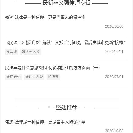
——— 最新毕文强律师专辑 ———
盛迹-法律是一种信仰，更是当事人的保护伞
2020/10/08
《民法典》拆迁法律解读：从拆迁到征收，最后由城市更新“接棒”
（二）
民法典
盛廷三人谈
2020/09/11
民法典是什么意思?将如何影响拆迁的方方面面（一）
盛在研讨
盛廷三人谈
民法典
2020/07/01
——— 盛廷推荐 ———
盛迹-法律是一种信仰，更是当事人的保护伞
2020/10/08