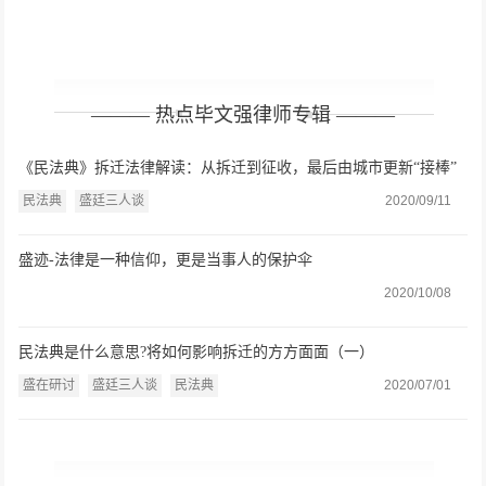
——— 热点毕文强律师专辑 ———
《民法典》拆迁法律解读：从拆迁到征收，最后由城市更新“接棒”
（二）
民法典
盛廷三人谈
2020/09/11
盛迹-法律是一种信仰，更是当事人的保护伞
2020/10/08
民法典是什么意思?将如何影响拆迁的方方面面（一）
盛在研讨
盛廷三人谈
民法典
2020/07/01