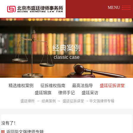
MENU
经典案例
classic case
精选维权案例
征拆维权指南
最高法指导
盛廷征拆讲堂
盛廷锦旗
律师手记
盛廷采访
盛廷律所
>
经典案例
>
盛廷征拆讲堂
>
毕文强律师专辑
没有了！
返回毕文强律师专辑