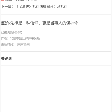
下一篇：《民法典》拆迁法律解读：从拆迁...
盛迹-法律是一种信仰，更是当事人的保护伞
已被浏览9610次
作者：
北京市盛廷律师事务所
更新时间： 2020/10/08
关键词