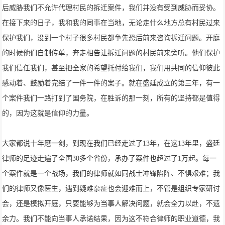
后威胁我们不允许代理村民的拆迁案件，我们并没有受到威胁而妥协。
在接下来的日子，我和我的同事在当地，无论走什么地方总有村民过来
保护我们，没到一个村子很多村民都争先恐后前来咨询拆迁问题。开庭
的时候他们自制传单，奔走相告让拆迁问题的村民前来旁听。他们保护
我们信任我们，甚至把全家的希望托付给我们，我们用共同的信仰彼此
感动着、鼓励着完结了一件一件的案子。就在盛廷成立的第三年，有一
个案件我们一路打到了国务院，在胜诉的那一刻，所有的坚持都是值得
的，因为这就是信仰的力量。
大家都说十年磨一剑，到现在我们已经走过了13年，在这13年里，盛廷
律师的足迹走遍了全国30多个省份，承办了案件也超过了1万起。每一
个案件就是一个战场，我们的律师就如同战士冲锋陷阵、不惧艰难；我
们的律师又像医生，遇到疑难杂症也会迎难而上，不管是组织专家研讨
会，还是模拟开庭，只要能够为当事人解决问题，就会全力以赴，不遗
余力。我们不能向当事人承诺结果，因为这不符合律师的职业道德，我