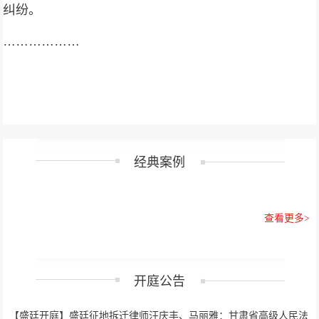
纠纷。
………………
经典案例
查看更多>
开庭公告
【盛廷开庭】盛廷征地拆迁律师汪庆丰、马丽雅：甘肃省高级人民法