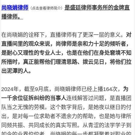
尚晓娟律师
是盛廷律师事务所的金牌直
（点击查看律师简介）
播律师。
在尚晓娟的诠释下，直播律师有了更深一层的意义。
对
直播间里的观众来说，尚律师是亲和力十足的倾听者，
是耐心又理性的专业人士，也是在他们在身处窘境不知
所措时，真正能帮他们理清思路、拨云见日，将他们拉
出泥潭的人。
2024年，截至9月底，尚晓娟律师已经上播164次，
为
一千余位征拆
纠纷的当事人
连线解答过问题，是直播团
队当之无愧的劳模。这个数字背后，是她夜以继日的付
出，是对每一位求助者不遗余力的帮助，也是她与律所
同频共振、共同成长的真实写照。从青涩的法学学子到
如今的业界佼佼者，尚晓娟的每一步都凝聚着对职业的