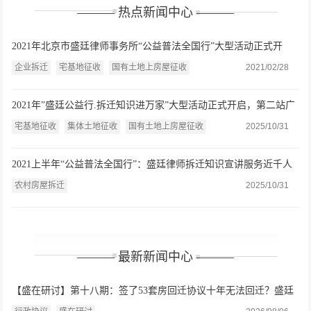
——— 热点新闻中心 ———
2021年北京市盛廷律师事务所“公益普法全国行”大型活动正式开
启，首站陕西西安
企业拆迁
宅基地征收
国有土地上房屋征收
2021/02/28
2021年”盛廷公益行.拆迁知识进万家”大型活动正式开启，第二站广
东惠州
宅基地征收
集体土地征收
国有土地上房屋征收
2025/10/31
2021上半年“公益普法全国行”：盛廷律师拆迁知识宣讲服务近千人
农村房屋拆迁
2025/10/31
——— 最新新闻中心 ———
【盛在研讨】第十八期：签了53套房回迁协议十年无法回迁？盛廷