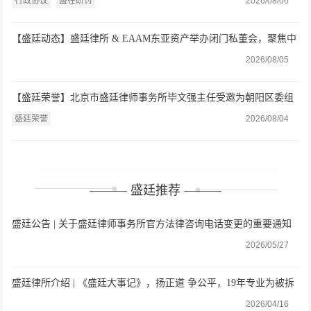
律师研讨厘清维权迷局
行政协议
盛在研讨
2026/08/06
【盛廷动态】盛廷律所 & EAAM东亚资产举办闭门私董会，聚焦中
国式家办与全球资产配置
2026/08/05
【盛廷荣誉】北京市盛廷律师事务所毕文强主任受邀为朝阳区委组
织部“城市主理人”训练营专题授课
盛廷荣誉
2026/08/04
——— 盛廷推荐 ———
盛廷公告 | 关于盛廷律师事务所官方法律咨询电话变更的重要通知
2026/05/27
盛廷律所介绍 | 《盛廷大事记》，扬正道 争公平，19年专业为被拆
迁人维权
2026/04/16