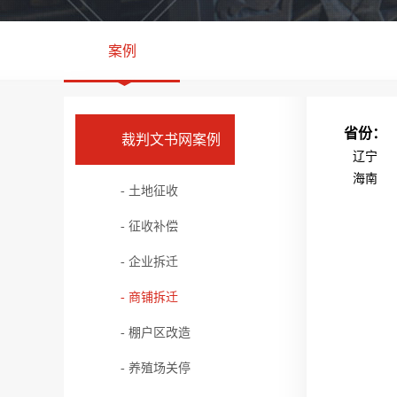
案例
省份：
裁判文书网案例
辽宁
海南
- 土地征收
- 征收补偿
- 企业拆迁
- 商铺拆迁
- 棚户区改造
- 养殖场关停