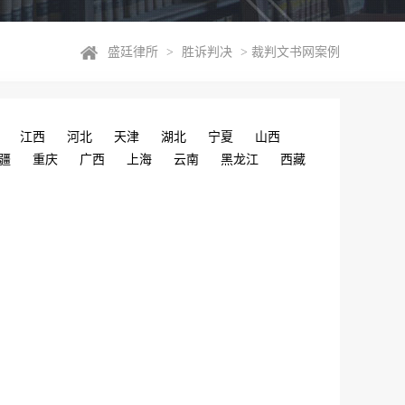
盛廷律所
>
胜诉判决
>
裁判文书网案例
江西
河北
天津
湖北
宁夏
山西
疆
重庆
广西
上海
云南
黑龙江
西藏