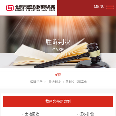
MENU
胜诉判决
CASE
案例
盛廷律所
>
胜诉判决
>
裁判文书网案例
裁判文书网案例
- 土地征收
- 征收补偿