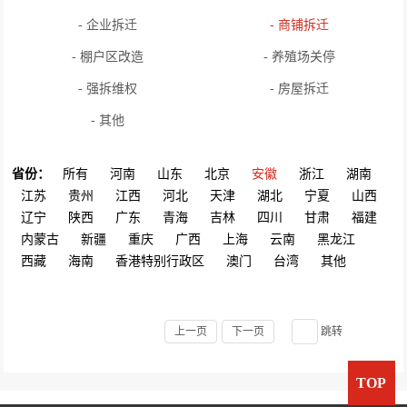
- 企业拆迁
- 商铺拆迁
- 棚户区改造
- 养殖场关停
- 强拆维权
- 房屋拆迁
- 其他
省份：
所有
河南
山东
北京
安徽
浙江
湖南
江苏
贵州
江西
河北
天津
湖北
宁夏
山西
辽宁
陕西
广东
青海
吉林
四川
甘肃
福建
内蒙古
新疆
重庆
广西
上海
云南
黑龙江
西藏
海南
香港特别行政区
澳门
台湾
其他
上一页
下一页
跳转
TOP