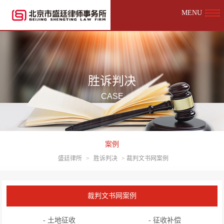
MENU
胜诉判决
CASE
案例
盛廷律所
>
胜诉判决
>
裁判文书网案例
裁判文书网案例
- 土地征收
- 征收补偿