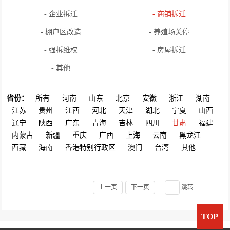
- 企业拆迁
- 商铺拆迁
- 棚户区改造
- 养殖场关停
- 强拆维权
- 房屋拆迁
- 其他
省份：
所有
河南
山东
北京
安徽
浙江
湖南
江苏
贵州
江西
河北
天津
湖北
宁夏
山西
辽宁
陕西
广东
青海
吉林
四川
甘肃
福建
内蒙古
新疆
重庆
广西
上海
云南
黑龙江
西藏
海南
香港特别行政区
澳门
台湾
其他
上一页
下一页
跳转
TOP