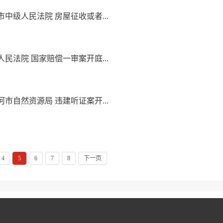
级人民法院 房屋征收或者...
法院 国家赔偿一审案开庭...
自然资源局 违建听证案开...
4
5
6
7
8
下一页