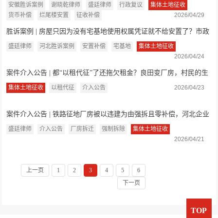
权，盛廷律师...
安徽胜诉案例
谢晓乾律师
盛廷律师
行政复议
集体土地征收
货币补偿
烂尾楼安置
征收补偿
2026/04/29
胜诉案例 | 房屋只因为没有宅基地使用权属凭证就不给安置了？市政
府：区政府...
盛廷律师
河北胜诉案例
安置补偿
宅基地
集体土地征收
2026/04/24
案件介入公告 | 都“以租代征”了还拖欠租金？良田变厂房，村民的生
活没了保...
集体土地征收
以租代征
介入公告
2026/04/23
案件介入公告 | 铁路征地厂房被以违建为由强拆且零补偿，河北企业
主委托盛廷...
盛廷律师
介入公告
厂房拆迁
强制拆除
集体土地征收
2026/04/21
上一页
1
2
3
4
5
6
下一页
TOP