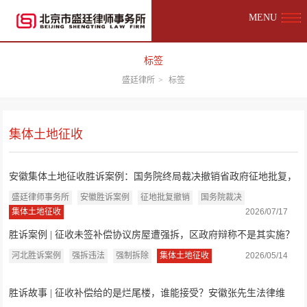
MENU
标签
盛廷律所
>
标签
集体土地征收
安徽集体土地征收胜诉案例：国务院终局裁决撤销省政府征地批复，
法院撤销镇...
盛廷律师事务所
安徽胜诉案例
征地批复撤销
国务院裁决
集体土地征收
2026/07/17
胜诉案例 | 征收未签补偿协议房屋遭强拆，区政府辩称不是其实施？
法院：强拆...
河北胜诉案例
强拆违法
强制拆除
集体土地征收
2026/05/14
胜诉故事 | 征收补偿给的是烂尾楼，谁能接受？安徽张先生法律维