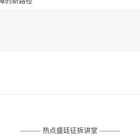
障的新路径
——— 热点盛廷征拆讲堂 ———