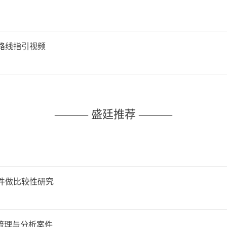
路线指引视频
——— 盛廷推荐 ———
件做比较性研究
”梳理与分析案件