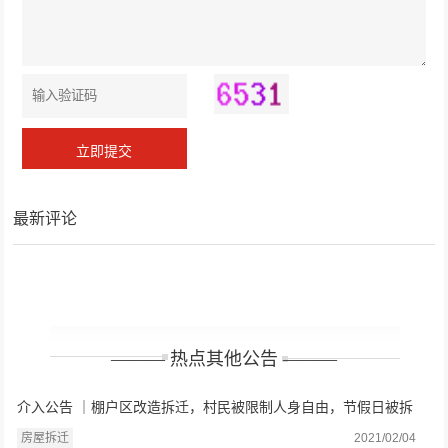
最新评论
——— 热点其他公告 ———
介入公告 ｜棚户区改造拆迁，村民被限制人身自由，节假日被拆
房？
房屋拆迁
2021/02/04