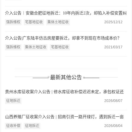
介入公告︱安徽合肥征地拆迁：10年内拆迁2次，却陷入补偿安置纠
纷
强拆维权
宅基地征收
集体土地征收
2025/12/12
介入公告|广东陆丰仿古房屋要拆迁，却拿不到现在市场成本价？
强拆维权
集体土地征收
宅基地征收
2021/03/17
——— 最新其他公告 ———
贵州水库征收案介入公告 | 修水库征收补偿迟迟未定，承包权证还
遭撤销？贵州父女委托盛廷律师维权
征地拆迁
2026/08/07
山西养殖厂征收案介入公告 | 招商引资一路开绿灯，遇到拆迁一亩
就只给三万九？山西养殖户委托盛廷律师介入
征收补偿
征地拆迁
2026/08/04