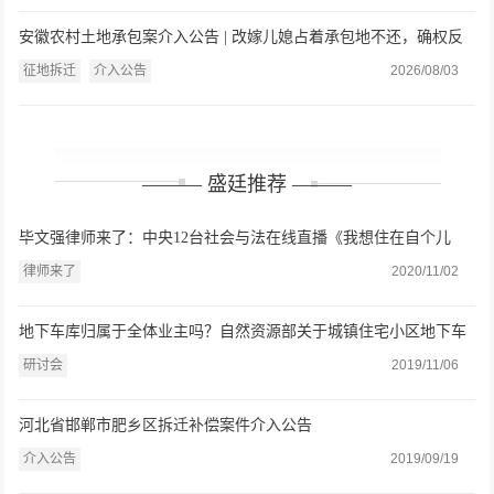
安徽农村土地承包案介入公告 | 改嫁儿媳占着承包地不还，确权反
被多认3.1亩？盛廷律师介入维权
征地拆迁
介入公告
2026/08/03
——— 盛廷推荐 ———
毕文强律师来了：中央12台社会与法在线直播《我想住在自个儿
家》
律师来了
2020/11/02
地下车库归属于全体业主吗？自然资源部关于城镇住宅小区地下车
位（库）确权登记若干问题的意见（征求意见稿）》研讨会在盛廷
研讨会
2019/11/06
律师事务所举办
河北省邯郸市肥乡区拆迁补偿案件介入公告
介入公告
2019/09/19