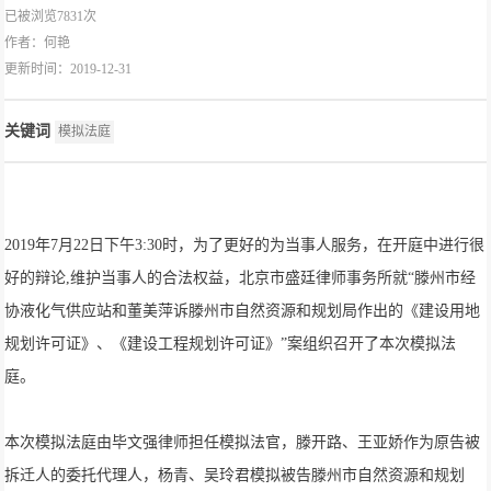
已被浏览7831次
作者：
何艳
更新时间：2019-12-31
关键词
模拟法庭
2019年7月22日下午3:30时，为了更好的为当事人服务，在开庭中进行很
好的辩论,维护当事人的合法权益，北京市盛廷律师事务所就“滕州市经
协液化气供应站和董美萍诉滕州市自然资源和规划局作出的《建设用地
规划许可证》、《建设工程规划许可证》”案组织召开了本次模拟法
庭。
本次模拟法庭由毕文强律师担任模拟法官，滕开路、王亚娇作为原告被
拆迁人的委托代理人，杨青、吴玲君模拟被告滕州市自然资源和规划