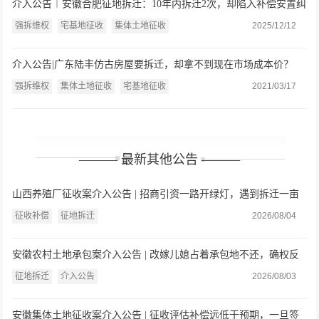
介入公告︱安徽合肥征地拆迁：10年内拆迁2次，却陷入补偿安置纠
纷
强拆维权
宅基地征收
集体土地征收
2025/12/12
介入公告|广东陆丰仿古房屋要拆迁，却拿不到现在市场成本价？
强拆维权
集体土地征收
宅基地征收
2021/03/17
——— 最新其他公告 ———
山西养殖厂征收案介入公告 | 招商引资一路开绿灯，遇到拆迁一亩
就只给三万九？山西养殖户委托盛廷律师介入
征收补偿
征地拆迁
2026/08/04
安徽农村土地承包案介入公告 | 改嫁儿媳占着承包地不还，确权反
被多认3.1亩？盛廷律师介入维权
征地拆迁
介入公告
2026/08/03
安徽集体土地征收案介入公告 | 征收评估补偿远低于预期，一旦签