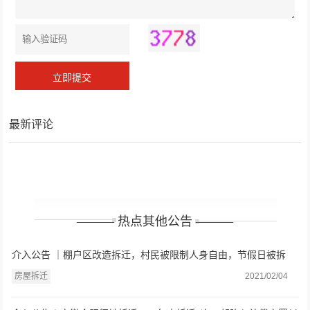
最新评论
——— 热点其他公告 ———
介入公告 ｜棚户区改造拆迁，村民被限制人身自由，节假日被拆
房？
房屋拆迁
2021/02/04