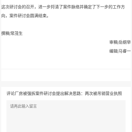
这次研讨会的召开，进一步捋清了案件脉络并确定了下一步的工作方
向，案件研讨会圆满结束。
撰稿|常茂生
审稿|岳纲举
编辑|马睿一
评论厂房被强拆案件研讨会提出解决思路：两次被吊销营业执照
的原告是否有诉讼资格？