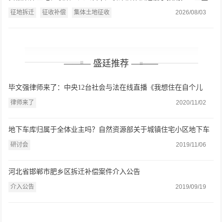
字就要亏钱拆迁？盛廷律师介入维权
征地拆迁
征收补偿
集体土地征收
2026/08/03
——— 盛廷推荐 ———
毕文强律师来了：中央12台社会与法在线直播《我想住在自个儿
家》
律师来了
2020/11/02
地下车库归属于全体业主吗？自然资源部关于城镇住宅小区地下车
位（库）确权登记若干问题的意见（征求意见稿）》研讨会在盛廷
研讨会
2019/11/06
律师事务所举办
河北省邯郸市肥乡区拆迁补偿案件介入公告
介入公告
2019/09/19