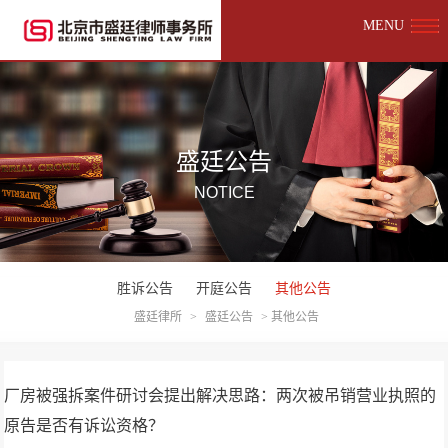
MENU
盛廷公告
NOTICE
胜诉公告
开庭公告
其他公告
盛廷律所
>
盛廷公告
>
其他公告
厂房被强拆案件研讨会提出解决思路：两次被吊销营业执照的
原告是否有诉讼资格？