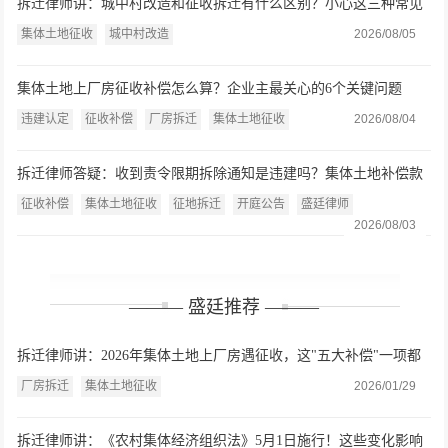
拆迁律师讲：城中村改造和征收拆迁有什么区别？小心这三种常见
违法情形和假征收真搬迁
集体土地征收
城中村改造
2026/08/05
集体土地上厂房征收补偿怎么算？企业主最关心的6个关键问题
违建认定
征收补偿
厂房拆迁
集体土地征收
2026/08/04
拆迁律师答疑：收到责令限期拆除通知是违建吗？集体土地补偿款
村里能截留吗？（附盛廷本周开庭安排8.3-8.7）
征收补偿
集体土地征收
征地拆迁
开庭公告
盛廷律师
2026/08/03
——— 盛廷推荐 ———
拆迁律师讲：2026年集体土地上厂房遇征收，这"五大补偿"一项都
不能少
厂房拆迁
集体土地征收
2026/01/29
拆迁律师讲：《农村集体经济组织法》5月1日施行！这些变化影响