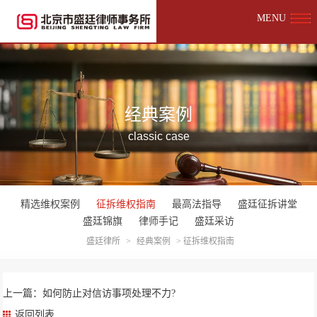
MENU
经典案例
classic case
精选维权案例
征拆维权指南
最高法指导
盛廷征拆讲堂
盛廷锦旗
律师手记
盛廷采访
盛廷律所
>
经典案例
>
征拆维权指南
上一篇：如何防止对信访事项处理不力?
返回列表