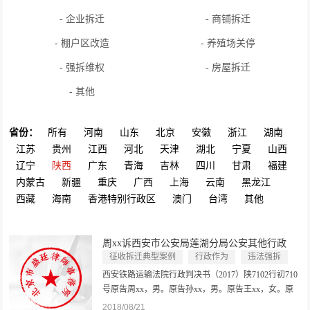
- 企业拆迁
- 商铺拆迁
- 棚户区改造
- 养殖场关停
- 强拆维权
- 房屋拆迁
- 其他
省份：
所有
河南
山东
北京
安徽
浙江
湖南
江苏
贵州
江西
河北
天津
湖北
宁夏
山西
辽宁
陕西
广东
青海
吉林
四川
甘肃
福建
内蒙古
新疆
重庆
广西
上海
云南
黑龙江
西藏
海南
香港特别行政区
澳门
台湾
其他
周xx诉西安市公安局莲湖分局公安其他行政
行...
征收拆迁典型案例
行政作为
违法强拆
西安铁路运输法院行政判决书（2017）陕7102行初710
号原告周xx，男。原告孙xx，男。原告王xx，女。原
告周xx，男。原告蒋xx，女。原告王xx，女。原告惠
2018/08/21