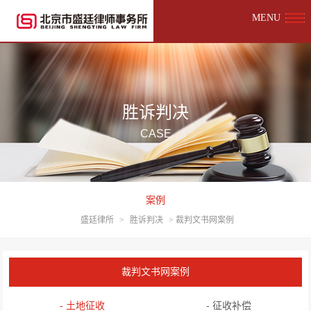
MENU
胜诉判决
CASE
案例
盛廷律所
>
胜诉判决
>
裁判文书网案例
裁判文书网案例
- 土地征收
- 征收补偿