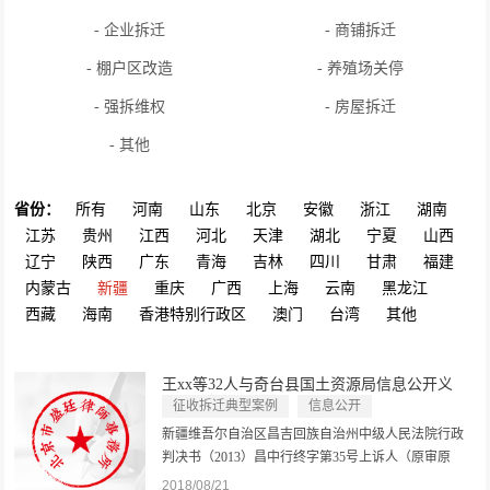
- 企业拆迁
- 商铺拆迁
- 棚户区改造
- 养殖场关停
- 强拆维权
- 房屋拆迁
- 其他
省份：
所有
河南
山东
北京
安徽
浙江
湖南
江苏
贵州
江西
河北
天津
湖北
宁夏
山西
辽宁
陕西
广东
青海
吉林
四川
甘肃
福建
内蒙古
新疆
重庆
广西
上海
云南
黑龙江
西藏
海南
香港特别行政区
澳门
台湾
其他
王xx等32人与奇台县国土资源局信息公开义
务...
征收拆迁典型案例
信息公开
新疆维吾尔自治区昌吉回族自治州中级人民法院行政
判决书（2013）昌中行终字第35号上诉人（原审原
告）：王xx，男，汉族。上诉人（原审原告）：范
2018/08/21