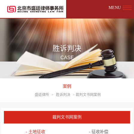
MENU
胜诉判决
CASE
案例
盛廷律所
>
胜诉判决
>
裁判文书网案例
裁判文书网案例
- 土地征收
- 征收补偿