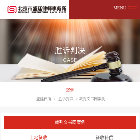
MENU
胜诉判决
CASE
案例
盛廷律所
>
胜诉判决
>
裁判文书网案例
裁判文书网案例
- 土地征收
- 征收补偿