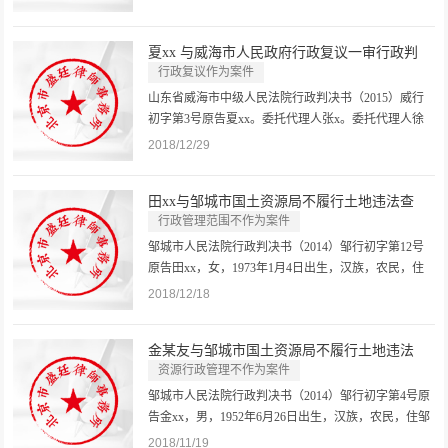
京市盛廷律师事务所律师。被告邹城市国土资源局。
住所地邹城市岗山南路689号。法定代表人秦xx，该局
夏xx 与威海市人民政府行政复议一审行政判
局长。委托代理人张律师，山...
决...
行政复议作为案件
乡镇政府及街道办事处作为案件
山东省威海市中级人民法院行政判决书（2015）威行
初字第3号原告夏xx。委托代理人张x。委托代理人徐
勇，北京市盛廷律师事务所律师。被告威海市人民政
2018/12/29
府，住所地威海市新威路1号。法定代表人张x，市
长。委托代理人徐xx，威海市人民政府法制办公室复
田xx与邹城市国土资源局不履行土地违法查
议应诉科科长。委托代理人林xx，威...
处...
行政管理范围不作为案件
邹城市人民法院行政判决书（2014）邹行初字第12号
原告田xx，女，1973年1月4日出生，汉族，农民，住
邹城市北宿镇。委托代理人王律师，北京市盛廷律师
2018/12/18
事务所律师。被告邹城市国土资源局。住所地邹城市
岗山南路689号。法定代表人秦xx，该局局长。委托代
金某友与邹城市国土资源局不履行土地违法
理人张律师，山东匡衡律师事务所...
查...
资源行政管理不作为案件
邹城市人民法院行政判决书（2014）邹行初字第4号原
告金xx，男，1952年6月26日出生，汉族，农民，住邹
城市北宿镇。委托代理人王律师，北京市盛廷律师事
2018/11/19