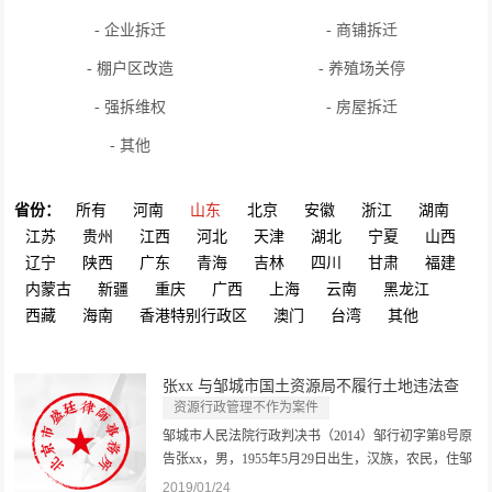
- 企业拆迁
- 商铺拆迁
- 棚户区改造
- 养殖场关停
- 强拆维权
- 房屋拆迁
- 其他
省份：
所有
河南
山东
北京
安徽
浙江
湖南
江苏
贵州
江西
河北
天津
湖北
宁夏
山西
辽宁
陕西
广东
青海
吉林
四川
甘肃
福建
内蒙古
新疆
重庆
广西
上海
云南
黑龙江
西藏
海南
香港特别行政区
澳门
台湾
其他
张xx 与邹城市国土资源局不履行土地违法查
处...
资源行政管理不作为案件
行政管理范围不作为案件
邹城市人民法院行政判决书（2014）邹行初字第8号原
告张xx，男，1955年5月29日出生，汉族，农民，住邹
城市xxx29号x号楼x单元xx室。委托代理人王律师，北
2019/01/24