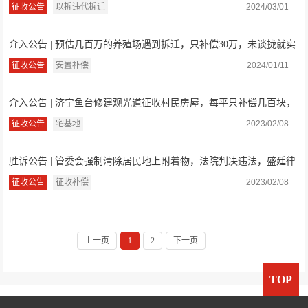
通知书
征收公告
以拆违代拆迁
2024/03/01
介入公告 | 预估几百万的养殖场遇到拆迁，只补偿30万，未谈拢就实
施强拆，江...
征收公告
安置补偿
2024/01/11
介入公告 | 济宁鱼台修建观光道征收村民房屋，每平只补偿几百块，
重建成本都...
征收公告
宅基地
2023/02/08
胜诉公告 | 管委会强制清除居民地上附着物，法院判决违法，盛廷律
师胜诉
征收公告
征收补偿
2023/02/08
上一页
1
2
下一页
TOP