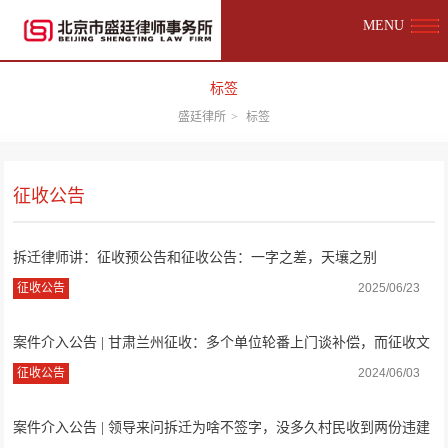
MENU
标签
盛廷律所
>
标签
征收公告
拆迁律师讲：征收预公告和征收公告：一字之差，天壤之别
征收公告
2025/06/23
案件介入公告 | 甘肃兰州征收：多个单位轮番上门谈补偿，而征收文
件却扭扭捏...
征收公告
2024/06/03
案件介入公告 | 领导来问拆迁为啥不签字，没多久村民收到两份违建