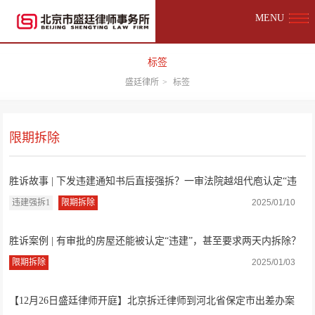
MENU
标签
盛廷律所
>
标签
限期拆除
胜诉故事 | 下发违建通知书后直接强拆？一审法院越俎代庖认定“违
建”，临夏...
违建强拆1
限期拆除
2025/01/10
胜诉案例 | 有审批的房屋还能被认定“违建”，甚至要求两天内拆除？
法院：事...
限期拆除
2025/01/03
【12月26日盛廷律师开庭】北京拆迁律师到河北省保定市出差办案