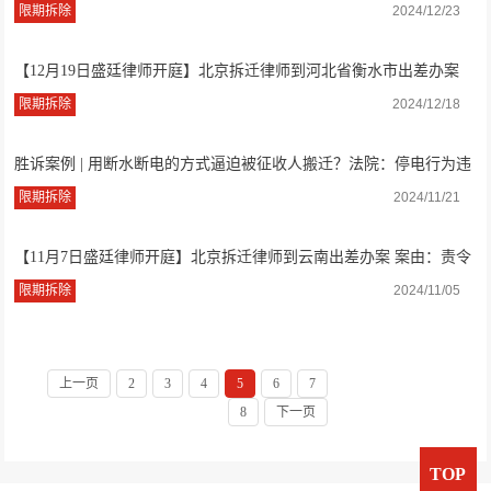
案由：撤销...
限期拆除
2024/12/23
【12月19日盛廷律师开庭】北京拆迁律师到河北省衡水市出差办案
案由：限期...
限期拆除
2024/12/18
胜诉案例 | 用断水断电的方式逼迫被征收人搬迁？法院：停电行为违
法
限期拆除
2024/11/21
【11月7日盛廷律师开庭】北京拆迁律师到云南出差办案 案由：责令
限期拆除，...
限期拆除
2024/11/05
上一页
2
3
4
5
6
7
8
下一页
TOP