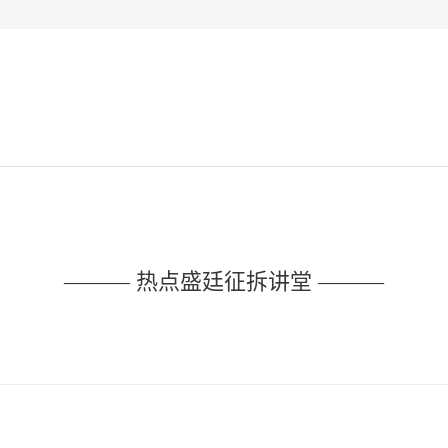
——— 热点盛廷征拆讲堂 ———