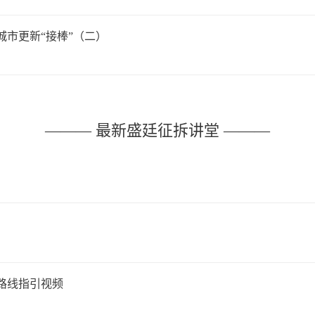
市更新“接棒”（二）
——— 最新盛廷征拆讲堂 ———
路线指引视频