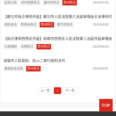
功撤销市政...
征收公告
农村房屋拆迁
盘州市拆迁
贵州拆迁
2020/07/20
【都匀市拆迁律师开庭】都匀市人民法院第六法庭审理由王龙律师代
理的确认强...
强拆违法
黔南州拆迁
贵州拆迁
都匀市拆迁
2020/06/30
【拆迁律师西秀区开庭】安顺市西秀区人民法院第八法庭开庭审理由
翟根才律师...
行政强制
安顺拆迁
贵州拆迁
2020/06/23
清镇市人民政府、杜xx二审行政判决书
撤销征收决定
贵州拆迁
2020/05/07
上一页
1
下一页
TOP