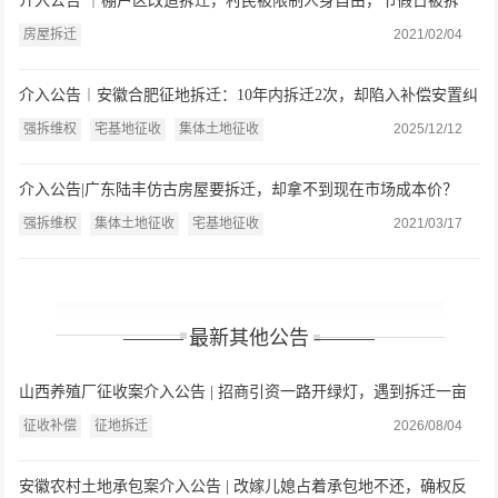
介入公告 ｜棚户区改造拆迁，村民被限制人身自由，节假日被拆
房？
房屋拆迁
2021/02/04
介入公告︱安徽合肥征地拆迁：10年内拆迁2次，却陷入补偿安置纠
纷
强拆维权
宅基地征收
集体土地征收
2025/12/12
介入公告|广东陆丰仿古房屋要拆迁，却拿不到现在市场成本价？
强拆维权
集体土地征收
宅基地征收
2021/03/17
——— 最新其他公告 ———
山西养殖厂征收案介入公告 | 招商引资一路开绿灯，遇到拆迁一亩
就只给三万九？山西养殖户委托盛廷律师介入
征收补偿
征地拆迁
2026/08/04
安徽农村土地承包案介入公告 | 改嫁儿媳占着承包地不还，确权反