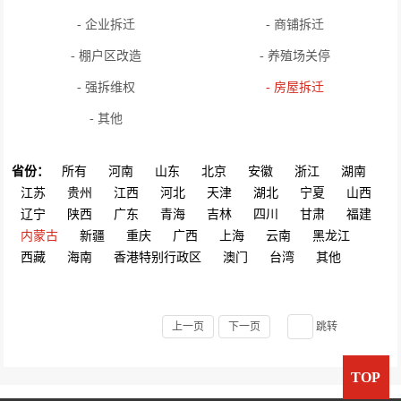
- 企业拆迁
- 商铺拆迁
- 棚户区改造
- 养殖场关停
- 强拆维权
- 房屋拆迁
- 其他
省份：
所有
河南
山东
北京
安徽
浙江
湖南
江苏
贵州
江西
河北
天津
湖北
宁夏
山西
辽宁
陕西
广东
青海
吉林
四川
甘肃
福建
内蒙古
新疆
重庆
广西
上海
云南
黑龙江
西藏
海南
香港特别行政区
澳门
台湾
其他
上一页
下一页
跳转
TOP