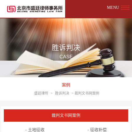
MENU
胜诉判决
CASE
案例
盛廷律所
>
胜诉判决
>
裁判文书网案例
裁判文书网案例
- 土地征收
- 征收补偿