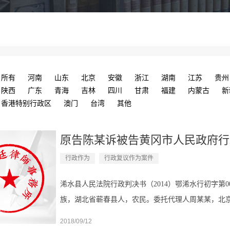
所有
河南
山东
北京
安徽
浙江
湖南
江苏
贵州
陕西
广东
青海
吉林
四川
甘肃
福建
内蒙古
新
香港特别行政区
澳门
台湾
其他
原​告陈某诉被告黄冈市人民政府行政
行政作为
行政复议作为案件
浠水县人民法院行政判决书（2014）鄂浠水行初字第000
族，湖北省蕲春县人，农民。委托代理人周某某，北
11101200910698790，代理权限为：参加庭审质
2018/09/12