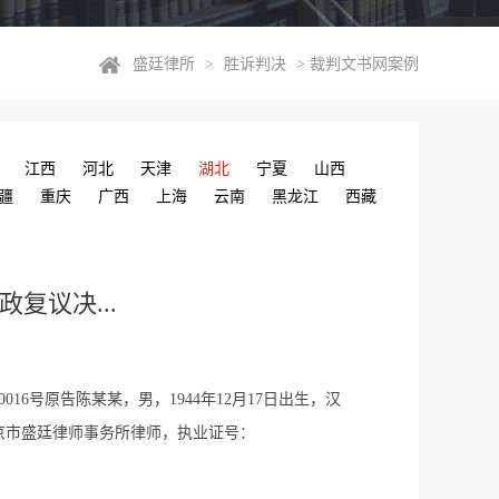
盛廷律所
>
胜诉判决
>
裁判文书网案例
江西
河北
天津
湖北
宁夏
山西
疆
重庆
广西
上海
云南
黑龙江
西藏
复议决...
16号原告陈某某，男，1944年12月17日出生，汉
京市盛廷律师事务所律师，执业证号：
证、辩论；承认、放弃、变更诉讼请求；进行和解；撤...