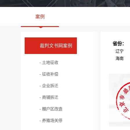
案例
省份：
裁判文书网案例
辽宁
海南
- 土地征收
- 征收补偿
- 企业拆迁
- 商铺拆迁
- 棚户区改造
- 养殖场关停