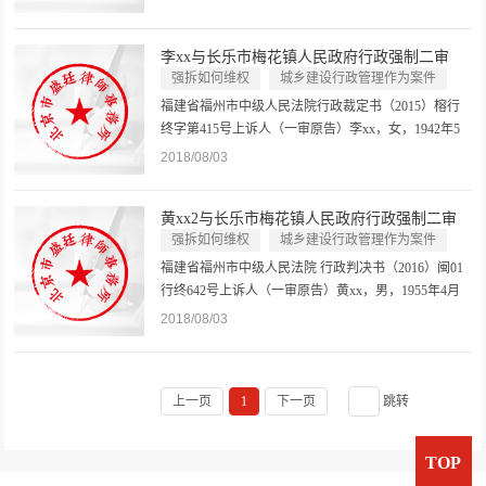
事务所律师。委托代理人刘春龙，北京市盛廷律师事
务所律师。被告福安市房地产管理局，住所地福建省
李xx与长乐市梅花镇人民政府行政强制二审
福安市。法定代表人俞xx，局长。...
行...
强拆如何维权
城乡建设行政管理作为案件
行政作为
福建省福州市中级人民法院行政裁定书（2015）榕行
终字第415号上诉人（一审原告）李xx，女，1942年5
月2日出生，汉族，住福建省长乐市。委托代理人师律
2018/08/03
师，北京市盛廷律师事务所律师。上诉人（一审被
告）长乐市梅花镇人民政府，住所地长乐市梅花镇梅
黄xx2与长乐市梅花镇人民政府行政强制二审
峰路4号。法定代表人林x，镇长。委...
行...
强拆如何维权
城乡建设行政管理作为案件
行政作为
福建省福州市中级人民法院 行政判决书（2016）闽01
行终642号上诉人（一审原告）黄xx，男，1955年4月
19日出生，汉族，住福建省长乐市。委托代理人师律
2018/08/03
师，北京市盛廷律师事务所律师。上诉人（一审被
告）长乐市梅花镇人民政府，住所地长乐市梅花镇梅
峰路4号。法定代表人张xx，...
上一页
1
下一页
跳转
TOP