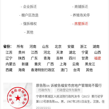
- 企业拆迁
- 商铺拆迁
- 棚户区改造
- 养殖场关停
- 强拆维权
- 房屋拆迁
- 其他
省份：
所有
河南
山东
北京
安徽
浙江
湖南
江苏
贵州
江西
河北
天津
湖北
宁夏
山西
辽宁
陕西
广东
青海
吉林
四川
甘肃
福建
内蒙古
新疆
重庆
广西
上海
云南
黑龙江
西藏
海南
香港特别行政区
澳门
台湾
其他
原告陈xx 诉被告福安市房地产管理局不履行
信...
行政作为
行政登记作为案件
政府信息公开申请
宁德市蕉城区人民法院行政判决书（2015）蕉行初字
第115号原告陈xx，男，1967年2月1日出生，汉族，住
福建省福安市。委托代理人张合刚，北京市盛廷律师
2018/10/11