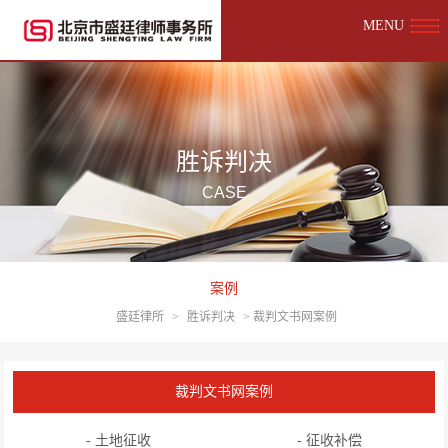
MENU
胜诉判决
CASE
案例
盛廷律所
>
胜诉判决
>
裁判文书网案例
裁判文书网案例
- 土地征收
- 征收补偿