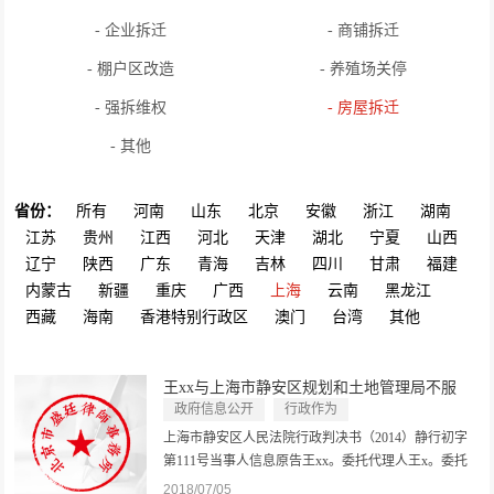
- 企业拆迁
- 商铺拆迁
- 棚户区改造
- 养殖场关停
- 强拆维权
- 房屋拆迁
- 其他
省份：
所有
河南
山东
北京
安徽
浙江
湖南
江苏
贵州
江西
河北
天津
湖北
宁夏
山西
辽宁
陕西
广东
青海
吉林
四川
甘肃
福建
内蒙古
新疆
重庆
广西
上海
云南
黑龙江
西藏
海南
香港特别行政区
澳门
台湾
其他
王xx与上海市静安区规划和土地管理局不服
政...
政府信息公开
行政作为
上海市静安区人民法院行政判决书（2014）静行初字
第111号当事人信息原告王xx。委托代理人王x。委托
代理人赵传学，北京市盛廷律师事务所律师。被告上
2018/07/05