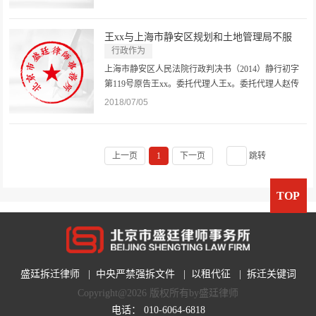
海市静安区规划和土地管理局。法定代表人徐x。委托
代理人黄x，上海市捷华律师事务所律师。审理经过原
王xx与上海市静安区规划和土地管理局不服
告王xx不服被告上海市静安区规...
政...
行政作为
上海市静安区人民法院行政判决书（2014）静行初字
第119号原告王xx。委托代理人王x。委托代理人赵传
学，北京市盛廷律师事务所律师。被告上海市静安区
2018/07/05
规划和土地管理局。法定代表人徐xx。委托代理人黄
律师，上海市捷华律师事务所律师。原告王xx不服被
告上海市静安区规划和土地管理局...
上一页
1
下一页
跳转
TOP
盛廷拆迁律师
|
中央严禁强拆文件
|
以租代征
|
拆迁关键词
Copyright@2026 版权所有by盛廷律师
电话：
010-6064-6818