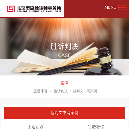
MENU
胜诉判决
CASE
案例
盛廷律所
>
胜诉判决
>
裁判文书网案例
裁判文书网案例
- 土地征收
- 征收补偿