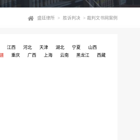
盛廷律所
>
胜诉判决
>
裁判文书网案例
江西
河北
天津
湖北
宁夏
山西
疆
重庆
广西
上海
云南
黑龙江
西藏