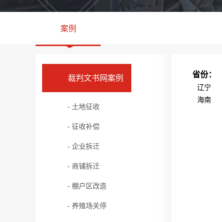
案例
省份：
裁判文书网案例
辽宁
海南
- 土地征收
- 征收补偿
- 企业拆迁
- 商铺拆迁
- 棚户区改造
- 养殖场关停