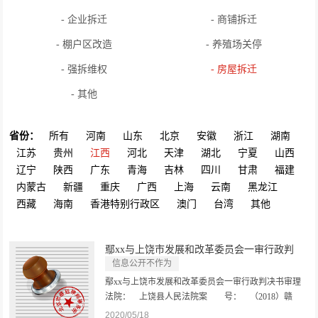
- 企业拆迁
- 商铺拆迁
- 棚户区改造
- 养殖场关停
- 强拆维权
- 房屋拆迁
- 其他
省份：
所有
河南
山东
北京
安徽
浙江
湖南
江苏
贵州
江西
河北
天津
湖北
宁夏
山西
辽宁
陕西
广东
青海
吉林
四川
甘肃
福建
内蒙古
新疆
重庆
广西
上海
云南
黑龙江
西藏
海南
香港特别行政区
澳门
台湾
其他
鄢xx与上饶市发展和改革委员会一审行政判
决...
信息公开不作为
鄢xx与上饶市发展和改革委员会一审行政判决书审理
法院： 上饶县人民法院案 号： （2018）赣
1121行初133号案 由： 其他行政行为裁判日
2020/05/18