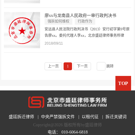
务所律师。一般代理。被告龙南县人民政府。法定代
表人刘xx，县长。委托代理人肖律师，江西南芳律师
廖xx与龙南县人民政府一审行政判决书
事务所律师。一般代理。委托代理人...
强拆如何维权
行政作为
城乡建设行政管理作为案件
安远县人民法院行政判决书（2013）安行初字第9号原
告廖xx。委托代理人李xx，北京盛廷律师事务所律
师。一般代理。委托代理人孟律师，北京盛廷律师事
2018/09/11
务所律师。一般代理。被告龙南县人民政府。法定代
表人刘xx，县长。委托代理人肖律师，江西南芳律师
事务所律师。一般代理。委托代理人...
上一页
1
下一页
跳转
TOP
盛廷拆迁律师
|
中央严禁强拆文件
|
以租代征
|
拆迁关键词
Copyright@2026 版权所有by盛廷律师
电话：
010-6064-6818