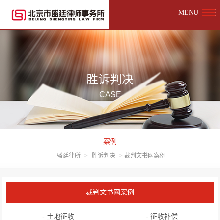
MENU
胜诉判决
CASE
案例
盛廷律所
>
胜诉判决
>
裁判文书网案例
裁判文书网案例
- 土地征收
- 征收补偿