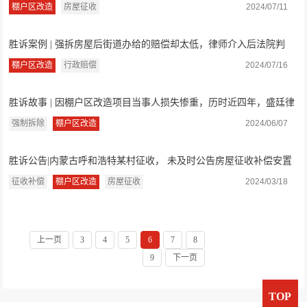
低，律师介入...
棚户区改造
房屋征收
2024/07/11
胜诉案例 | 强拆房屋后街道办给的赔偿却太低，律师介入后法院判
决：赔偿100...
棚户区改造
行政赔偿
2024/07/16
胜诉故事 | 因棚户区改造项目当事人损失惨重，历时近四年，盛廷律
师终为当事...
强制拆除
棚户区改造
2024/06/07
胜诉公告|内蒙古呼和浩特某村征收， 未及时公告房屋征收补偿安置
方案，法院...
征收补偿
棚户区改造
房屋征收
2024/03/18
上一页
3
4
5
6
7
8
9
下一页
TOP