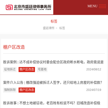
MENU
标签
盛廷律所
>
标签
棚户区改造
胜诉案例 | 达不成补偿协议村委会配合区政府断水断电，政府竟说是
为了保护村...
征地拆迁
棚户区改造
宅基地
2024/08/12
案件介入公告 | 棚改强迫被拆迁人签字，还只给地上房屋的补偿款？
某机械制造...
强制拆除
棚户区改造
2024/07/19
胜诉故事 | 不想土地被征收，老百姓有权说不吗？旧城改造补偿极