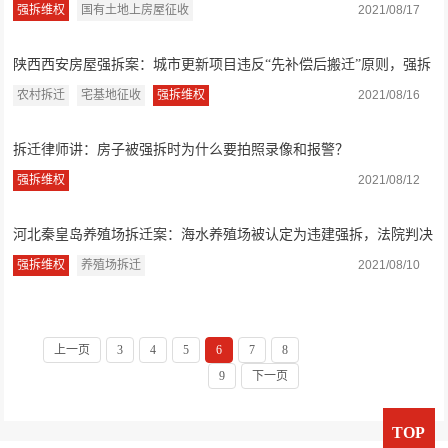
违法，盛廷...
强拆维权
国有土地上房屋征收
2021/08/17
陕西西安房屋强拆案：城市更新项目违反“先补偿后搬迁”原则，强拆
违法，盛...
农村拆迁
宅基地征收
强拆维权
2021/08/16
拆迁律师讲：房子被强拆时为什么要拍照录像和报警？
强拆维权
2021/08/12
河北秦皇岛养殖场拆迁案：海水养殖场被认定为违建强拆，法院判决
违法，盛廷...
强拆维权
养殖场拆迁
2021/08/10
上一页
3
4
5
6
7
8
9
下一页
TOP