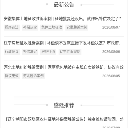
最新公告
安徽集体土地征收胜诉案例 | 征地批复还没出，就作出补偿决定了？
法院：缺乏法律依据，连同复议决定一并撤销
程序违法
补偿决定
集体土地征收
安徽胜诉案例
2026/08/07
辽宁房屋征收胜诉案例 | 补偿谈不妥就直接下发补偿决定？市政府：
认定事实不清、程序严重违法
行政复议
补偿决定
房屋征收
辽宁胜诉案例
2026/08/06
河北土地纠纷胜诉案例｜家庭承包地被户主私自卖给铁矿，协议有效
还是无效？法院：违反强制性规定，协议无效
协议无效
河北胜诉案例
2026/08/05
盛廷推荐
【辽宁朝阳市双塔区农村征地补偿案胜诉公告】独身维权遭驳回，盛
廷助力终获合理补偿