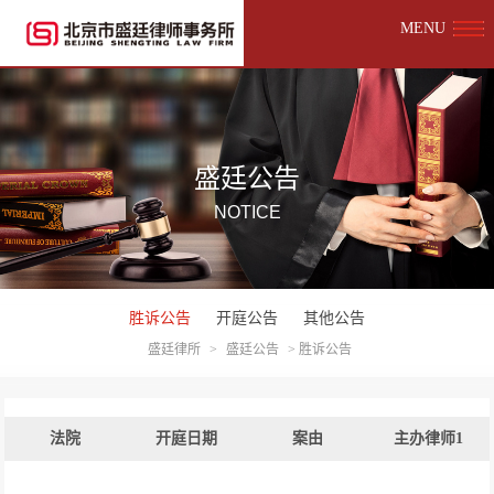
MENU
盛廷公告
NOTICE
胜诉公告
开庭公告
其他公告
盛廷律所
>
盛廷公告
>
胜诉公告
法院
开庭日期
案由
主办律师1