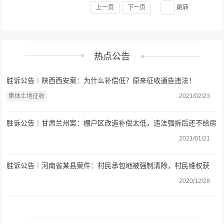
上一页
下一页
跳转
热点公告
胜诉公告︱陕西西安案：为什么补偿低？原来征收通告违法！
集体土地征收
2021/02/23
胜诉公告︱甘肃兰州案：棚户区改造补偿太低，违法强拆后还不给房
屋安置，法院判决还公道
2021/01/21
胜诉公告︱河南省某县案件：村民承包地被强制清除，村民维权获
胜
2020/12/28