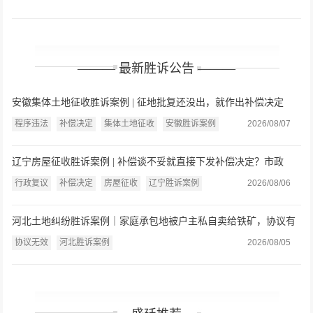
——— 最新胜诉公告 ———
安徽集体土地征收胜诉案例 | 征地批复还没出，就作出补偿决定
了？法院：缺乏法律依据，连同复议决定一并撤销
程序违法
补偿决定
集体土地征收
安徽胜诉案例
2026/08/07
辽宁房屋征收胜诉案例 | 补偿谈不妥就直接下发补偿决定？市政
府：认定事实不清、程序严重违法
行政复议
补偿决定
房屋征收
辽宁胜诉案例
2026/08/06
河北土地纠纷胜诉案例｜家庭承包地被户主私自卖给铁矿，协议有
效还是无效？法院：违反强制性规定，协议无效
协议无效
河北胜诉案例
2026/08/05