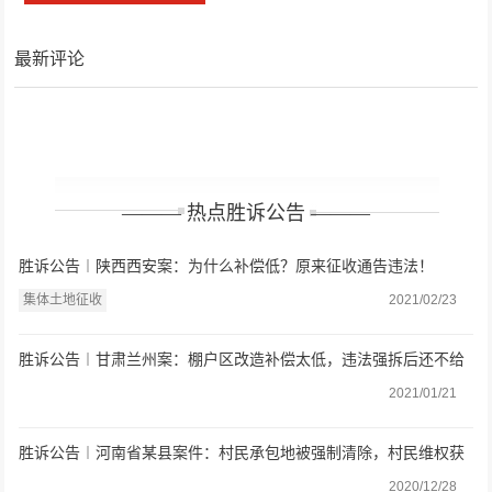
最新评论
——— 热点胜诉公告 ———
胜诉公告︱陕西西安案：为什么补偿低？原来征收通告违法！
集体土地征收
2021/02/23
胜诉公告︱甘肃兰州案：棚户区改造补偿太低，违法强拆后还不给
房屋安置，法院判决还公道
2021/01/21
胜诉公告︱河南省某县案件：村民承包地被强制清除，村民维权获
胜
2020/12/28