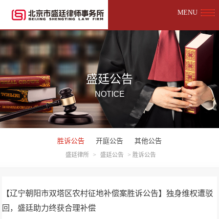
MENU
盛廷公告
NOTICE
胜诉公告
开庭公告
其他公告
盛廷律所
>
盛廷公告
>
胜诉公告
【辽宁朝阳市双塔区农村征地补偿案胜诉公告】独身维权遭驳
回，盛廷助力终获合理补偿