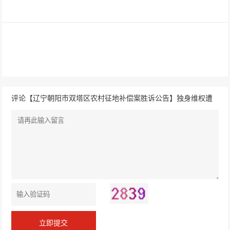
评论【辽宁朝阳市双塔区农村征地补偿案胜诉公告】独身维权遭
驳回，盛廷助力终获合理补偿