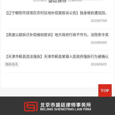
——— 盛廷推荐 ———
【辽宁朝阳市双塔区农村征地补偿案胜诉公告】独身维权遭驳回，
盛廷助力终获合理补偿
2019/07/09
【高速公路拆迁补偿维权胜诉】地方政府行政不作为，法院责令其
做出处理
2019/05/09
【天津市蓟县违法强拆】天津市蓟县某镇人民政府强拆行为被确认
违法
强拆违法
2018/09/25
TOP