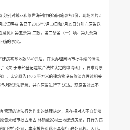
 分别对戴xx和缪世海制作的询问笔录各1份，现场照片2
明被 告已于2016年7月13日和7月19日分别向原告送
导性意见》第五条第 二款，第二条第（一）项、第九条第
律正确的事实。
了建房宅基地款3840元后，在未办理用地审批手续的情况
出了《关 于未经登记建筑合法性认定的申请函》，要求对原
》，认定原告140.6 平方米的建筑物没有依法办理过相关
前自行拆除违法建筑，并向原告进行了 送达。现原告对此不
地 管理的违法行为作出的处理决定，且在相对人不自动履
原告未经审批占用古 林镇戴家村土地建造房屋，其行为违
部门进行处罚，本案被告对此不具有行 政处罚权。因此，