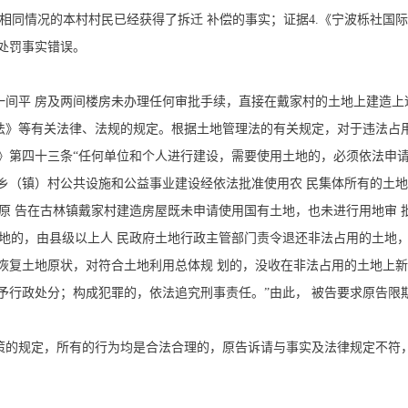
相同情况的本村村民已经获得了拆迁 补偿的事实；证据4.《宁波栎社国
书处罚事实错误。
间平 房及两间楼房未办理任何审批手续，直接在戴家村的土地上建造上述
法》等有关法律、法规的规定。根据土地管理法的有关规定，对于违法占
》第四十三条“任何单位和个人进行建设，需要使用土地的，必须依法申
乡（镇）村公共设施和公益事业建设经依法批准使用农 民集体所有的土地
原 告在古林镇戴家村建造房屋既未申请使用国有土地，也未进行用地审
地的，由县级以上人 民政府土地行政主管部门责令退还非法占用的土地
恢复土地原状，对符合土地利用总体规 划的，没收在非法占用的土地上
予行政处分；构成犯罪的，依法追究刑事责任。”由此， 被告要求原告限
策的规定，所有的行为均是合法合理的，原告诉请与事实及法律规定不符