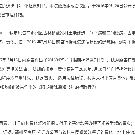
应诉通 知书、举证通知书。本院依法组成合议庭，于2016年9月20日公
现已审理终结。
知书》， 认定原告在鄞州区古林镇戴家村土地建造一间平房和二间楼房，占地
责令原告于2016 年7月18日前自行拆除该违法建设的建筑物，逾期不
6年 7月13日向原告作出了20160425号《限期拆除通知书》，认为原
》等相关法律、 法规的规定，责令原告于2016年7月18日前自行拆除
和程序均严重违法，认定事实、 适用法律错误，被告未指出原告具体违反
求判决撤销被告作出的《限期拆除通知书》的行政行为。
同意， 并且向村集体经济组织支付了宅基地款等办理了相关手续的事实；证
；证据3.鄞州区房屋 拆迁办公室与该村村民虞某江签订的集体土地上住