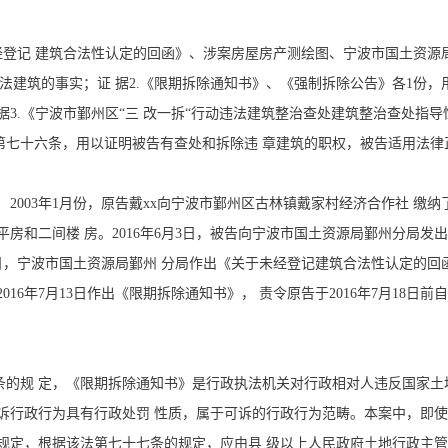
登记 建筑合法性认定的回函》、涉案房屋房产测绘图、宁波市国土资源局
筑的事实；证 据2.《限期拆除通知书》、《强制拆除公告》各1份，用以证
3.《宁波市鄞州区“三 改一拆“行动违法建筑整治查处建筑整治查处指
第七十六条，用以证明被告有查处和拆除违 章建筑的职权，被告适用法
2003年1月份，原告戴xx向宁波市鄞州区古林镇戴家村经济合作社 缴纳
房和二间楼 房。2016年6月3日，被告向宁波市国土资源局鄞州分局发
5日，宁波市国土资源局鄞州 分局作出《关于未经登记建筑合法性认定的回函
16年7月13日作出《限期拆除通知书》， 责令原告于2016年7月18日
的规 定，《限期拆除通知书》是行政执法机关对行政相对人违反国家土
诉行政行为具有行政处罚 性质，属于可诉的行政行为范畴。本案中，即使
规定，根据该法第七十七条的规定，应由县 级以上人民政府土地行政主管