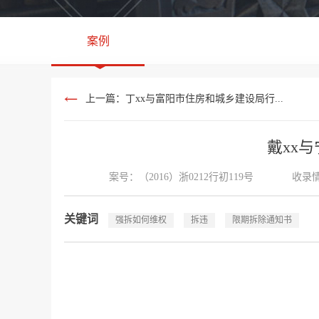
案例
上一篇：丁xx与富阳市住房和城乡建设局行...
戴xx
案号：​（2016）浙0212行初119号
收录
关键词
强拆如何维权
拆违
限期拆除通知书