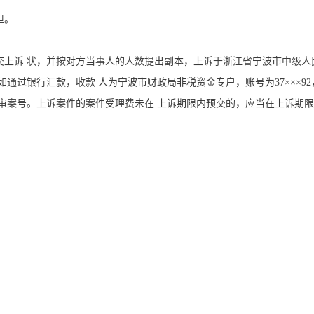
担。
上诉 状，并按对方当事人的人数提出副本，上诉于浙江省宁波市中级人
如通过银行汇款，收款 人为宁波市财政局非税资金专户，账号为37×××9
审案号。上诉案件的案件受理费未在 上诉期限内预交的，应当在上诉期