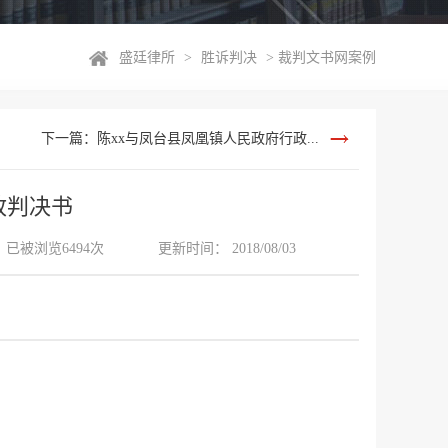
盛廷律所
>
胜诉判决
>
裁判文书网案例
下一篇：陈xx与凤台县凤凰镇人民政府行政...
政判决书
已被浏览6494次
更新时间： 2018/08/03