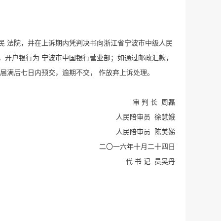
民 法院，并在上诉期内凭判决书向浙江省宁波市中级人民
2，开户银行为 宁波市中国银行营业部；如通过邮政汇款，
限届满后七日内预交，逾期不交， 作放弃上诉处理。
审 判 长 周磊
人民陪审员 徐慧娥
人民陪审员 陈美娣
二〇一六年十月二十四日
代 书 记 员吴丹