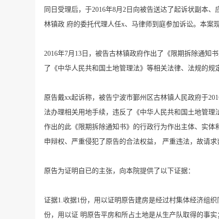
同日受理后，于2016年8月2日向被告送达了起诉状副本、
林镇政 府的委托代理人任x、马律师到庭参加诉讼。本案
2016年7月13日，被告古林镇政府作出了《限期拆除通
了《中华人民共和国土地管理法》等相关法律、法规的规定，
原告戴xx起诉称，被告宁波市鄞州区古林镇人民政府于201
法办理相关用地手续，违反了《中华人民共和国土地管理法
作出的此《限期拆除通知书》的行政行为作出主体、实体
申辩权、严重侵犯了原告的合法权益， 严重违法，故请
原告为证明自已的主张，向本院提供了以下证据：
证据1.收据1份，用以证明原告建房是经过村集体经济组织
份，用以证 明原告平房和所占土地是从生产队取得的事实