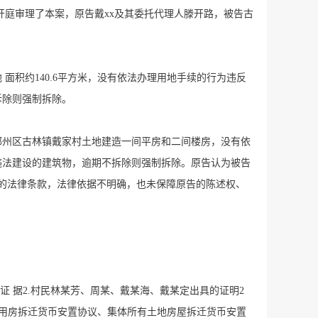
开 开庭审理了本案，原告戴xx及其委托代理人滕开路，被告古
 面积约140.6平方米，没有依法办理用地手续的行为违反
拆除则强制拆除。
告在鄞州区古林镇戴家村土地建造一间平房和二间楼房，没有依
该违法建设的建筑物，逾期不拆除则强制拆除。原告认为被告
的法律条款，法律依据不明确，也未保障原告的陈述权、
 据2.村民林某芳、周某、戴某海、戴某定出具的证明2
宅用房拆迁货币安置协议、集体所有土地房屋拆迁货币安置