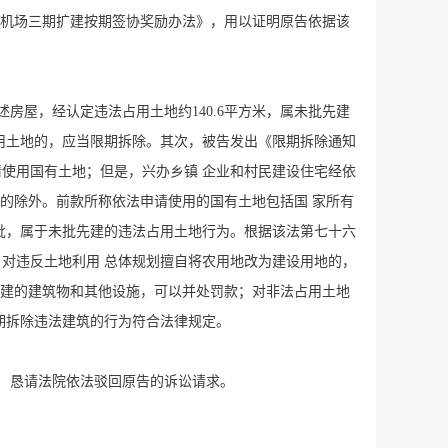
际机场三期扩建按期签协奖励办法》，用以证明原告依据该
房屋，经认定违法占用土地约140.6平方米，属未批先建
用土地的，应当限期拆除。其次，被告发出《限期拆除通知
请使用国有土地；但是，兴办乡镇 企业和村民建设住宅经依
的除外。前款所称依法申请使用的国有土地包括国 家所有
 批，属于未批先建的违法占用土地行为。根据该法第七十六
，对违反土地利用 总体规划擅自将农用地改为建设用地的，
新建的建筑物和其他设施，可以并处罚款；对非法占用土地
期拆除违法建筑的行为符合法律规定。
， 恳请法院依法驳回原告的诉讼请求。