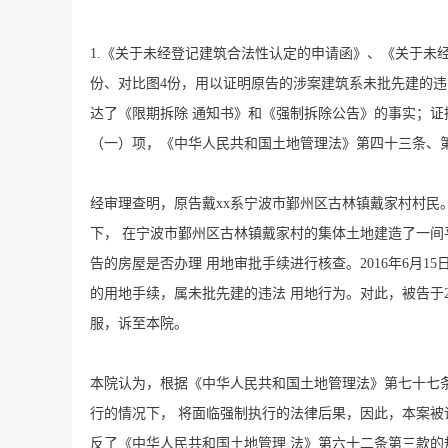
1.《关于未经登记建筑合法性认定的申请函》、《关于未经
份、对比图4份，用以证明原告的涉案建筑系未批先建的违法建
达了《限期拆除 通知书》和《强制拆除公告》的事实；证据
（一）项，《中华人民共和国土地管理法》第四十三条、
经审理查明，原告戴xx系宁波市鄞州区古林镇戴家村村民。 
下， 在宁波市鄞州区古林镇戴家村的集体土地建造了一间平
告的房屋是否办理 用地审批手续进行核查。2016年6月1
的用地手续，属未批先建的违法 用地行为。对此，被告于20
服，诉至本院。
本院认为，根据《中华人民共和国土地管理法》第七十七条
行的情况下， 将面临强制执行的法律后果，因此，本案被
反了《中华人民共和国土地管理 法》第六十二条第三款的