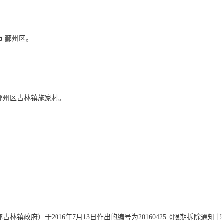
市 鄞州区。
鄞州区古林镇施家村。
。
镇政府）于2016年7月13日作出的编号为20160425《限期拆除通知